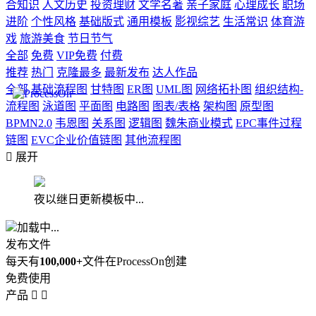
合知识
人文历史
投资理财
文学名著
亲子家庭
心理成长
职场
进阶
个性风格
基础版式
通用模板
影视综艺
生活常识
体育游
戏
旅游美食
节日节气
全部
免费
VIP免费
付费
推荐
热门
克隆最多
最新发布
达人作品
全部
基础流程图
甘特图
ER图
UML图
网络拓扑图
组织结构-
流程图
泳道图
平面图
电路图
图表/表格
架构图
原型图
BPMN2.0
韦恩图
关系图
逻辑图
魏朱商业模式
EPC事件过程
链图
EVC企业价值链图
其他流程图

展开
夜以继日更新模板中...
加载中...
发布文件
每天有
100,000+
文件在ProcessOn创建
免费使用
产品

