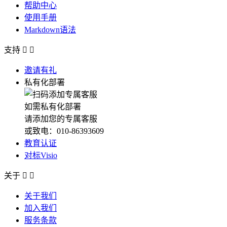
帮助中心
使用手册
Markdown语法
支持


邀请有礼
私有化部署
如需私有化部署
请添加您的专属客服
或致电：010-86393609
教育认证
对标Visio
关于


关于我们
加入我们
服务条款