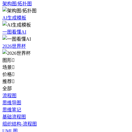
架构图/拓扑图
AI生成模板
一图看懂AI
2026世界杯
图形

场景

价格

推荐

全部
流程图
思维导图
思维笔记
基础流程图
组织结构-流程图
UML图