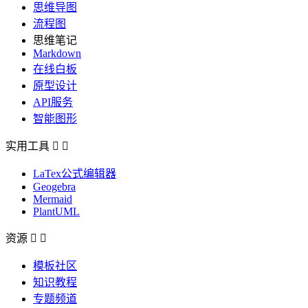
思维导图
流程图
思维笔记
Markdown
在线白板
原型设计
API服务
智能图形
实用工具


LaTex公式编辑器
Geogebra
Mermaid
PlantUML
资源


模板社区
知识教程
专题频道