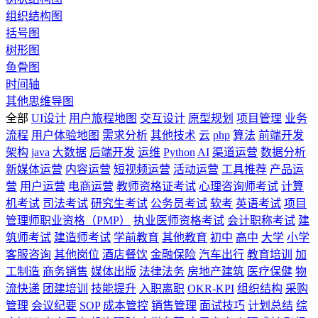
组织结构图
括号图
树形图
鱼骨图
时间轴
其他思维导图
全部
UI设计
用户旅程地图
交互设计
原型规划
项目管理
业务
流程
用户体验地图
需求分析
其他技术
云
php
算法
前端开发
架构
java
大数据
后端开发
运维
Python
AI
渠道运营
数据分析
新媒体运营
内容运营
短视频运营
活动运营
工具推荐
产品运
营
用户运营
电商运营
教师资格证考试
心理咨询师考试
计算
机考试
司法考试
研究生考试
公务员考试
软考
英语考试
项目
管理师职业资格（PMP）
执业医师资格考试
会计职称考试
建
筑师考试
建造师考试
学前教育
其他教育
初中
高中
大学
小学
客服咨询
其他岗位
酒店餐饮
金融保险
汽车出行
教育培训
加
工制造
商务销售
媒体出版
法律法务
房地产建筑
医疗保健
物
流快递
团建培训
技能提升
入职离职
OKR-KPI
组织结构
采购
管理
会议纪要
SOP
成本管控
销售管理
面试技巧
计划总结
综