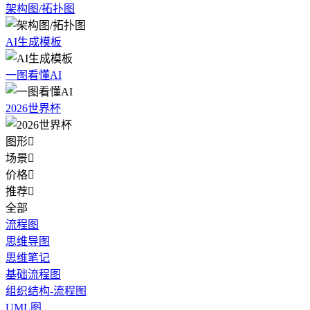
架构图/拓扑图
AI生成模板
一图看懂AI
2026世界杯
图形

场景

价格

推荐

全部
流程图
思维导图
思维笔记
基础流程图
组织结构-流程图
UML图