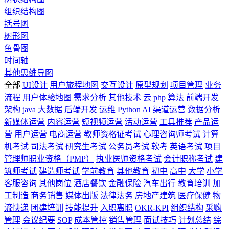
组织结构图
括号图
树形图
鱼骨图
时间轴
其他思维导图
全部
UI设计
用户旅程地图
交互设计
原型规划
项目管理
业务
流程
用户体验地图
需求分析
其他技术
云
php
算法
前端开发
架构
java
大数据
后端开发
运维
Python
AI
渠道运营
数据分析
新媒体运营
内容运营
短视频运营
活动运营
工具推荐
产品运
营
用户运营
电商运营
教师资格证考试
心理咨询师考试
计算
机考试
司法考试
研究生考试
公务员考试
软考
英语考试
项目
管理师职业资格（PMP）
执业医师资格考试
会计职称考试
建
筑师考试
建造师考试
学前教育
其他教育
初中
高中
大学
小学
客服咨询
其他岗位
酒店餐饮
金融保险
汽车出行
教育培训
加
工制造
商务销售
媒体出版
法律法务
房地产建筑
医疗保健
物
流快递
团建培训
技能提升
入职离职
OKR-KPI
组织结构
采购
管理
会议纪要
SOP
成本管控
销售管理
面试技巧
计划总结
综