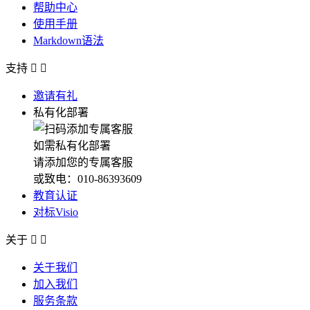
帮助中心
使用手册
Markdown语法
支持


邀请有礼
私有化部署
如需私有化部署
请添加您的专属客服
或致电：010-86393609
教育认证
对标Visio
关于


关于我们
加入我们
服务条款