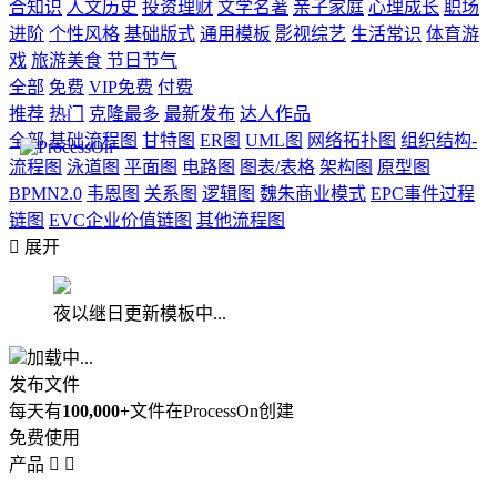
合知识
人文历史
投资理财
文学名著
亲子家庭
心理成长
职场
进阶
个性风格
基础版式
通用模板
影视综艺
生活常识
体育游
戏
旅游美食
节日节气
全部
免费
VIP免费
付费
推荐
热门
克隆最多
最新发布
达人作品
全部
基础流程图
甘特图
ER图
UML图
网络拓扑图
组织结构-
流程图
泳道图
平面图
电路图
图表/表格
架构图
原型图
BPMN2.0
韦恩图
关系图
逻辑图
魏朱商业模式
EPC事件过程
链图
EVC企业价值链图
其他流程图

展开
夜以继日更新模板中...
加载中...
发布文件
每天有
100,000+
文件在ProcessOn创建
免费使用
产品

