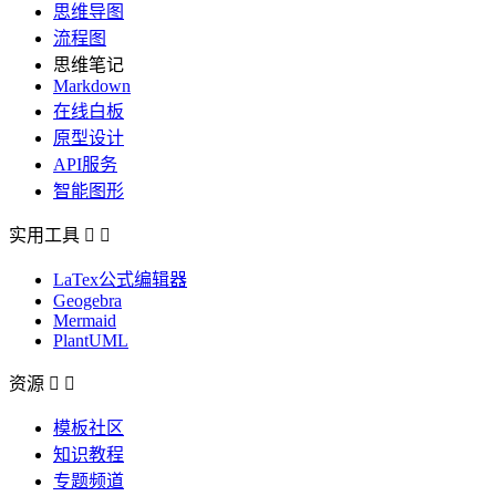
思维导图
流程图
思维笔记
Markdown
在线白板
原型设计
API服务
智能图形
实用工具


LaTex公式编辑器
Geogebra
Mermaid
PlantUML
资源


模板社区
知识教程
专题频道