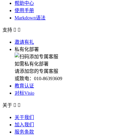
帮助中心
使用手册
Markdown语法
支持


邀请有礼
私有化部署
如需私有化部署
请添加您的专属客服
或致电：010-86393609
教育认证
对标Visio
关于


关于我们
加入我们
服务条款