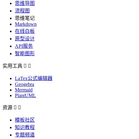
思维导图
流程图
思维笔记
Markdown
在线白板
原型设计
API服务
智能图形
实用工具


LaTex公式编辑器
Geogebra
Mermaid
PlantUML
资源


模板社区
知识教程
专题频道