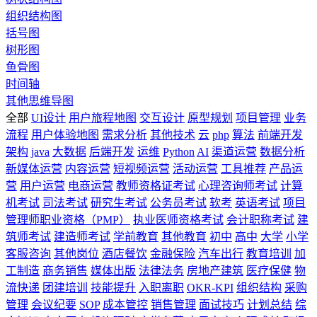
组织结构图
括号图
树形图
鱼骨图
时间轴
其他思维导图
全部
UI设计
用户旅程地图
交互设计
原型规划
项目管理
业务
流程
用户体验地图
需求分析
其他技术
云
php
算法
前端开发
架构
java
大数据
后端开发
运维
Python
AI
渠道运营
数据分析
新媒体运营
内容运营
短视频运营
活动运营
工具推荐
产品运
营
用户运营
电商运营
教师资格证考试
心理咨询师考试
计算
机考试
司法考试
研究生考试
公务员考试
软考
英语考试
项目
管理师职业资格（PMP）
执业医师资格考试
会计职称考试
建
筑师考试
建造师考试
学前教育
其他教育
初中
高中
大学
小学
客服咨询
其他岗位
酒店餐饮
金融保险
汽车出行
教育培训
加
工制造
商务销售
媒体出版
法律法务
房地产建筑
医疗保健
物
流快递
团建培训
技能提升
入职离职
OKR-KPI
组织结构
采购
管理
会议纪要
SOP
成本管控
销售管理
面试技巧
计划总结
综