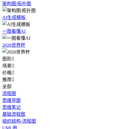
架构图/拓扑图
AI生成模板
一图看懂AI
2026世界杯
图形

场景

价格

推荐

全部
流程图
思维导图
思维笔记
基础流程图
组织结构-流程图
UML图