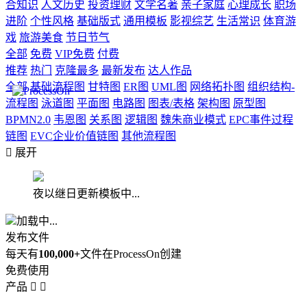
合知识
人文历史
投资理财
文学名著
亲子家庭
心理成长
职场
进阶
个性风格
基础版式
通用模板
影视综艺
生活常识
体育游
戏
旅游美食
节日节气
全部
免费
VIP免费
付费
推荐
热门
克隆最多
最新发布
达人作品
全部
基础流程图
甘特图
ER图
UML图
网络拓扑图
组织结构-
流程图
泳道图
平面图
电路图
图表/表格
架构图
原型图
BPMN2.0
韦恩图
关系图
逻辑图
魏朱商业模式
EPC事件过程
链图
EVC企业价值链图
其他流程图

展开
夜以继日更新模板中...
加载中...
发布文件
每天有
100,000+
文件在ProcessOn创建
免费使用
产品

