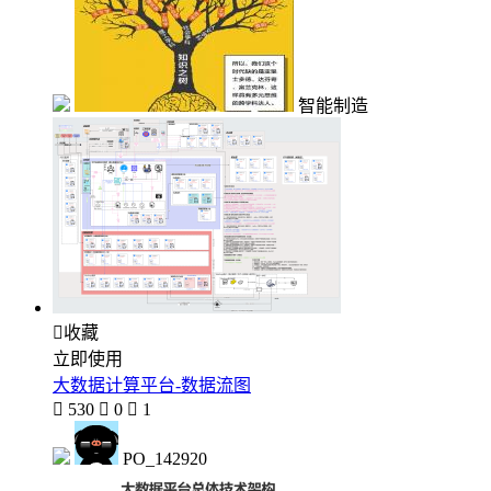
智能制造

收藏
立即使用
大数据计算平台-数据流图

530

0

1
PO_142920