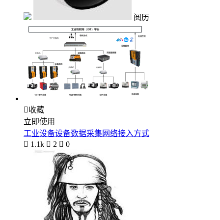
阅历

收藏
立即使用
工业设备设备数据采集网络接入方式

1.1k

2

0