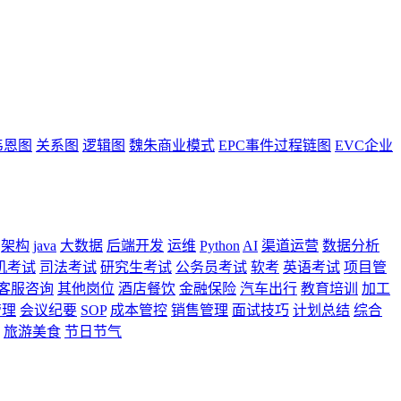
韦恩图
关系图
逻辑图
魏朱商业模式
EPC事件过程链图
EVC企业
架构
java
大数据
后端开发
运维
Python
AI
渠道运营
数据分析
机考试
司法考试
研究生考试
公务员考试
软考
英语考试
项目管
客服咨询
其他岗位
酒店餐饮
金融保险
汽车出行
教育培训
加工
管理
会议纪要
SOP
成本管控
销售管理
面试技巧
计划总结
综合
旅游美食
节日节气