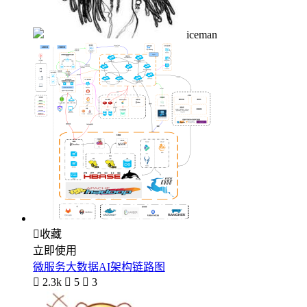
iceman

收藏
立即使用
微服务大数据AI架构链路图

2.3k

5

3