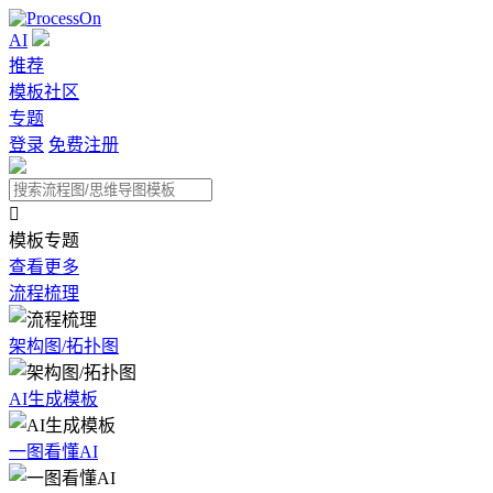
AI
推荐
模板社区
专题
登录
免费注册

模板专题
查看更多
流程梳理
架构图/拓扑图
AI生成模板
一图看懂AI