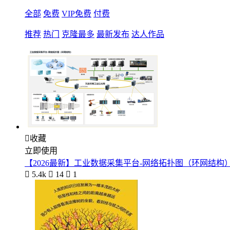
全部
免费
VIP免费
付费
推荐
热门
克隆最多
最新发布
达人作品

收藏
立即使用
【2026最新】工业数据采集平台-网络拓扑图（环网结构

5.4k

14

1