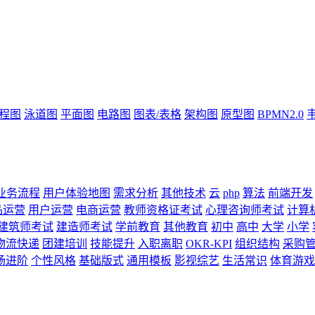
流程图
泳道图
平面图
电路图
图表/表格
架构图
原型图
BPMN2.0
业务流程
用户体验地图
需求分析
其他技术
云
php
算法
前端开发
品运营
用户运营
电商运营
教师资格证考试
心理咨询师考试
计算
建筑师考试
建造师考试
学前教育
其他教育
初中
高中
大学
小学
物流快递
团建培训
技能提升
入职离职
OKR-KPI
组织结构
采购
场进阶
个性风格
基础版式
通用模板
影视综艺
生活常识
体育游戏