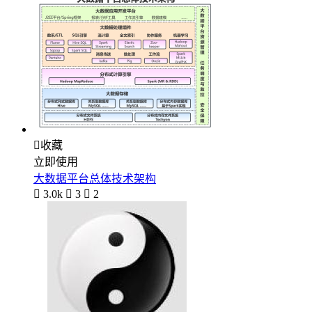

收藏
立即使用
大数据平台总体技术架构

3.0k

3

2