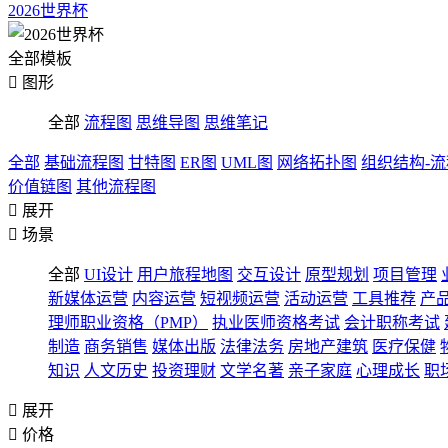
2026世界杯
全部模板

图形
全部
流程图
思维导图
思维笔记
全部
基础流程图
甘特图
ER图
UML图
网络拓扑图
组织结构-
价值链图
其他流程图

展开

场景
全部
UI设计
用户旅程地图
交互设计
原型规划
项目管理
新媒体运营
内容运营
短视频运营
活动运营
工具推荐
产
理师职业资格（PMP）
执业医师资格考试
会计职称考试
制造
商务销售
媒体出版
法律法务
房地产建筑
医疗保健
知识
人文历史
投资理财
文学名著
亲子家庭
心理成长
职

展开

价格