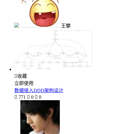
王攀

收藏
立即使用
数据接入DDD架构设计

771

0

0