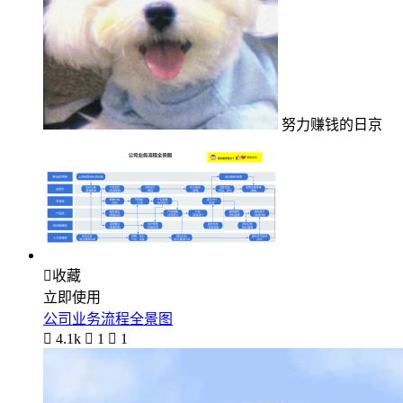
努力赚钱的日京

收藏
立即使用
公司业务流程全景图

4.1k

1

1