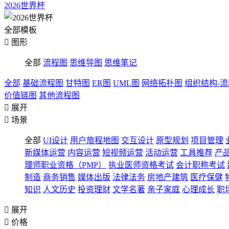
2026世界杯
全部模板

图形
全部
流程图
思维导图
思维笔记
全部
基础流程图
甘特图
ER图
UML图
网络拓扑图
组织结构-
价值链图
其他流程图

展开

场景
全部
UI设计
用户旅程地图
交互设计
原型规划
项目管理
新媒体运营
内容运营
短视频运营
活动运营
工具推荐
产
理师职业资格（PMP）
执业医师资格考试
会计职称考试
制造
商务销售
媒体出版
法律法务
房地产建筑
医疗保健
知识
人文历史
投资理财
文学名著
亲子家庭
心理成长
职

展开

价格