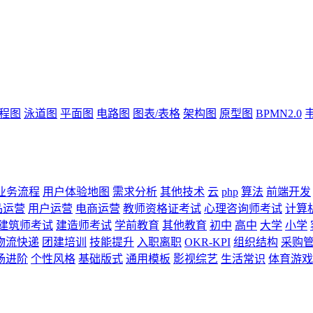
流程图
泳道图
平面图
电路图
图表/表格
架构图
原型图
BPMN2.0
业务流程
用户体验地图
需求分析
其他技术
云
php
算法
前端开发
品运营
用户运营
电商运营
教师资格证考试
心理咨询师考试
计算
建筑师考试
建造师考试
学前教育
其他教育
初中
高中
大学
小学
物流快递
团建培训
技能提升
入职离职
OKR-KPI
组织结构
采购
场进阶
个性风格
基础版式
通用模板
影视综艺
生活常识
体育游戏