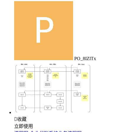
PO_8IZlTx

收藏
立即使用