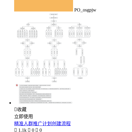
PO_osgpjw

收藏
立即使用
精准人群推广计划创建流程

1.1k

0

0