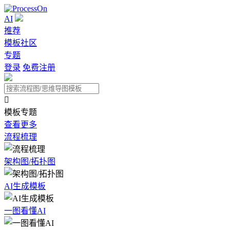
AI
推荐
模板社区
专题
登录
免费注册

模板专题
查看更多
流程梳理
架构图/拓扑图
AI生成模板
一图看懂AI