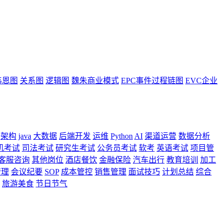
韦恩图
关系图
逻辑图
魏朱商业模式
EPC事件过程链图
EVC企业
架构
java
大数据
后端开发
运维
Python
AI
渠道运营
数据分析
机考试
司法考试
研究生考试
公务员考试
软考
英语考试
项目管
客服咨询
其他岗位
酒店餐饮
金融保险
汽车出行
教育培训
加工
管理
会议纪要
SOP
成本管控
销售管理
面试技巧
计划总结
综合
旅游美食
节日节气