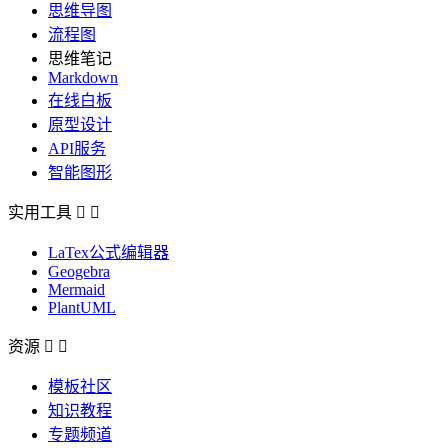
思维导图
流程图
思维笔记
Markdown
在线白板
原型设计
API服务
智能图形
实用工具


LaTex公式编辑器
Geogebra
Mermaid
PlantUML
资源


模板社区
知识教程
专题频道