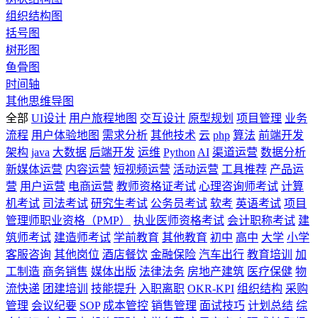
组织结构图
括号图
树形图
鱼骨图
时间轴
其他思维导图
全部
UI设计
用户旅程地图
交互设计
原型规划
项目管理
业务
流程
用户体验地图
需求分析
其他技术
云
php
算法
前端开发
架构
java
大数据
后端开发
运维
Python
AI
渠道运营
数据分析
新媒体运营
内容运营
短视频运营
活动运营
工具推荐
产品运
营
用户运营
电商运营
教师资格证考试
心理咨询师考试
计算
机考试
司法考试
研究生考试
公务员考试
软考
英语考试
项目
管理师职业资格（PMP）
执业医师资格考试
会计职称考试
建
筑师考试
建造师考试
学前教育
其他教育
初中
高中
大学
小学
客服咨询
其他岗位
酒店餐饮
金融保险
汽车出行
教育培训
加
工制造
商务销售
媒体出版
法律法务
房地产建筑
医疗保健
物
流快递
团建培训
技能提升
入职离职
OKR-KPI
组织结构
采购
管理
会议纪要
SOP
成本管控
销售管理
面试技巧
计划总结
综