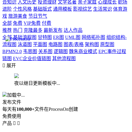
合知识
人文历史
投资理财
文学名著
亲子家庭
心理成长
职场
进阶
个性风格
基础版式
通用模板
影视综艺
生活常识
体育游
戏
旅游美食
节日节气
全部
免费
VIP免费
付费
推荐
热门
克隆最多
最新发布
达人作品
全部
基础流程图
甘特图
ER图
UML图
网络拓扑图
组织结构-
流程图
泳道图
平面图
电路图
图表/表格
架构图
原型图
BPMN2.0
韦恩图
关系图
逻辑图
魏朱商业模式
EPC事件过程
链图
EVC企业价值链图
其他流程图

展开
夜以继日更新模板中...
加载中...
发布文件
每天有
100,000+
文件在ProcessOn创建
免费使用
产品

