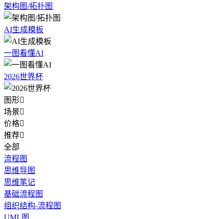
架构图/拓扑图
AI生成模板
一图看懂AI
2026世界杯
图形

场景

价格

推荐

全部
流程图
思维导图
思维笔记
基础流程图
组织结构-流程图
UML图