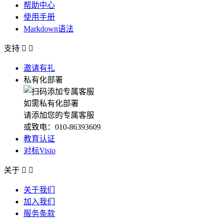
帮助中心
使用手册
Markdown语法
支持


邀请有礼
私有化部署
如需私有化部署
请添加您的专属客服
或致电：010-86393609
教育认证
对标Visio
关于


关于我们
加入我们
服务条款