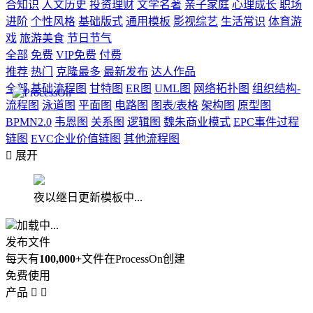
合知识
人文历史
投资理财
文学名著
亲子家庭
心理成长
职场
进阶
个性风格
基础版式
通用模板
影视综艺
生活常识
体育游
戏
旅游美食
节日节气
全部
免费
VIP免费
付费
推荐
热门
克隆最多
最新发布
达人作品
全部
基础流程图
甘特图
ER图
UML图
网络拓扑图
组织结构-
流程图
泳道图
平面图
电路图
图表/表格
架构图
原型图
BPMN2.0
韦恩图
关系图
逻辑图
魏朱商业模式
EPC事件过程
链图
EVC企业价值链图
其他流程图

展开
夜以继日更新模板中...
加载中...
发布文件
每天有
100,000+
文件在ProcessOn创建
免费使用
产品

