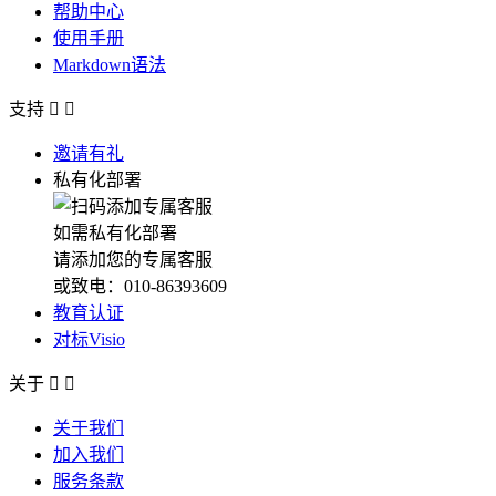
帮助中心
使用手册
Markdown语法
支持


邀请有礼
私有化部署
如需私有化部署
请添加您的专属客服
或致电：010-86393609
教育认证
对标Visio
关于


关于我们
加入我们
服务条款