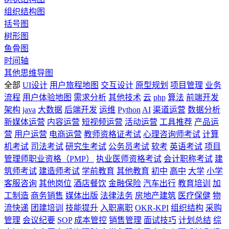
组织结构图
括号图
树形图
鱼骨图
时间轴
其他思维导图
全部
UI设计
用户旅程地图
交互设计
原型规划
项目管理
业务
流程
用户体验地图
需求分析
其他技术
云
php
算法
前端开发
架构
java
大数据
后端开发
运维
Python
AI
渠道运营
数据分析
新媒体运营
内容运营
短视频运营
活动运营
工具推荐
产品运
营
用户运营
电商运营
教师资格证考试
心理咨询师考试
计算
机考试
司法考试
研究生考试
公务员考试
软考
英语考试
项目
管理师职业资格（PMP）
执业医师资格考试
会计职称考试
建
筑师考试
建造师考试
学前教育
其他教育
初中
高中
大学
小学
客服咨询
其他岗位
酒店餐饮
金融保险
汽车出行
教育培训
加
工制造
商务销售
媒体出版
法律法务
房地产建筑
医疗保健
物
流快递
团建培训
技能提升
入职离职
OKR-KPI
组织结构
采购
管理
会议纪要
SOP
成本管控
销售管理
面试技巧
计划总结
综