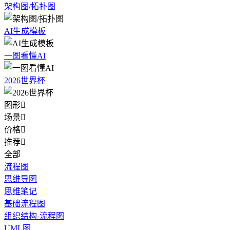
架构图/拓扑图
AI生成模板
一图看懂AI
2026世界杯
图形

场景

价格

推荐

全部
流程图
思维导图
思维笔记
基础流程图
组织结构-流程图
UML图