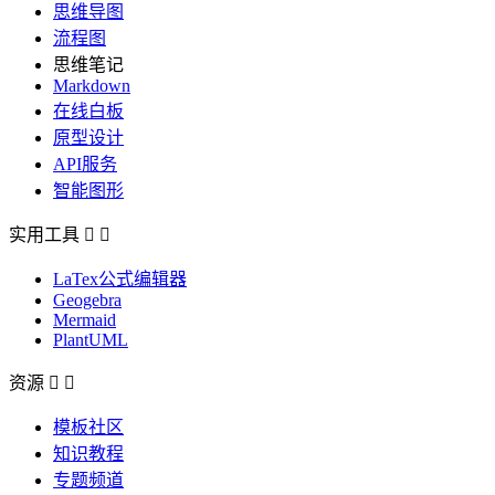
思维导图
流程图
思维笔记
Markdown
在线白板
原型设计
API服务
智能图形
实用工具


LaTex公式编辑器
Geogebra
Mermaid
PlantUML
资源


模板社区
知识教程
专题频道