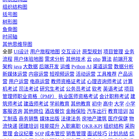
组织结构图
括号图
树形图
鱼骨图
时间轴
其他思维导图
全部
UI设计
用户旅程地图
交互设计
原型规划
项目管理
业务
流程
用户体验地图
需求分析
其他技术
云
php
算法
前端开发
架构
java
大数据
后端开发
运维
Python
AI
渠道运营
数据分析
新媒体运营
内容运营
短视频运营
活动运营
工具推荐
产品运
营
用户运营
电商运营
教师资格证考试
心理咨询师考试
计算
机考试
司法考试
研究生考试
公务员考试
软考
英语考试
项目
管理师职业资格（PMP）
执业医师资格考试
会计职称考试
建
筑师考试
建造师考试
学前教育
其他教育
初中
高中
大学
小学
客服咨询
其他岗位
酒店餐饮
金融保险
汽车出行
教育培训
加
工制造
商务销售
媒体出版
法律法务
房地产建筑
医疗保健
物
流快递
团建培训
技能提升
入职离职
OKR-KPI
组织结构
采购
管理
会议纪要
SOP
成本管控
销售管理
面试技巧
计划总结
综