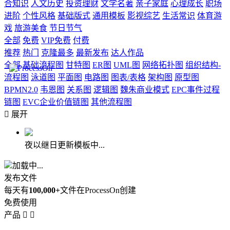
合知识
人文历史
投资理财
文学名著
亲子家庭
心理成长
职场
进阶
个性风格
基础版式
通用模板
影视综艺
生活常识
体育游
戏
旅游美食
节日节气
全部
免费
VIP免费
付费
推荐
热门
克隆最多
最新发布
达人作品
全部
基础流程图
甘特图
ER图
UML图
网络拓扑图
组织结构-
流程图
泳道图
平面图
电路图
图表/表格
架构图
原型图
BPMN2.0
韦恩图
关系图
逻辑图
魏朱商业模式
EPC事件过程
链图
EVC企业价值链图
其他流程图

展开
夜以继日更新模板中...
加载中...
发布文件
每天有
100,000+
文件在ProcessOn创建
免费使用
产品

