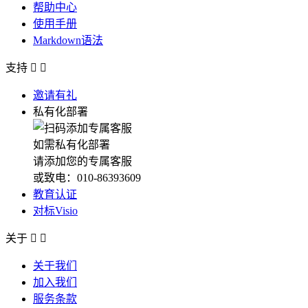
帮助中心
使用手册
Markdown语法
支持


邀请有礼
私有化部署
如需私有化部署
请添加您的专属客服
或致电：010-86393609
教育认证
对标Visio
关于


关于我们
加入我们
服务条款