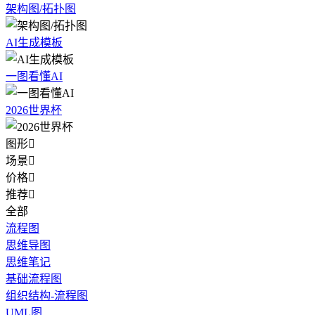
架构图/拓扑图
AI生成模板
一图看懂AI
2026世界杯
图形

场景

价格

推荐

全部
流程图
思维导图
思维笔记
基础流程图
组织结构-流程图
UML图