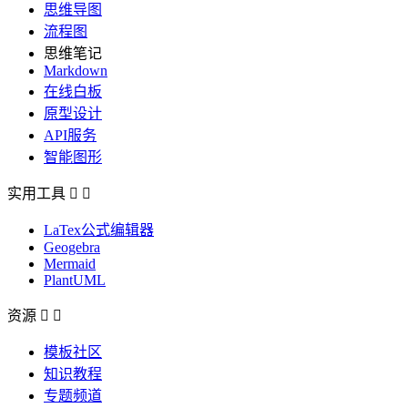
思维导图
流程图
思维笔记
Markdown
在线白板
原型设计
API服务
智能图形
实用工具


LaTex公式编辑器
Geogebra
Mermaid
PlantUML
资源


模板社区
知识教程
专题频道