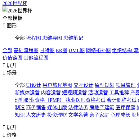
2026世界杯
全部模板

图形
全部
流程图
思维导图
思维笔记
全部
基础流程图
甘特图
ER图
UML图
网络拓扑图
组织结构-
价值链图
其他流程图

展开

场景
全部
UI设计
用户旅程地图
交互设计
原型规划
项目管理
新媒体运营
内容运营
短视频运营
活动运营
工具推荐
产
理师职业资格（PMP）
执业医师资格考试
会计职称考试
制造
商务销售
媒体出版
法律法务
房地产建筑
医疗保健
知识
人文历史
投资理财
文学名著
亲子家庭
心理成长
职

展开

价格