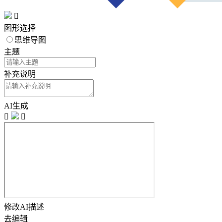

图形选择
思维导图
主题
补充说明
AI生成


修改AI描述
去编辑