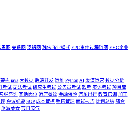
韦恩图
关系图
逻辑图
魏朱商业模式
EPC事件过程链图
EVC企业
架构
java
大数据
后端开发
运维
Python
AI
渠道运营
数据分析
机考试
司法考试
研究生考试
公务员考试
软考
英语考试
项目管
客服咨询
其他岗位
酒店餐饮
金融保险
汽车出行
教育培训
加工
管理
会议纪要
SOP
成本管控
销售管理
面试技巧
计划总结
综合
旅游美食
节日节气