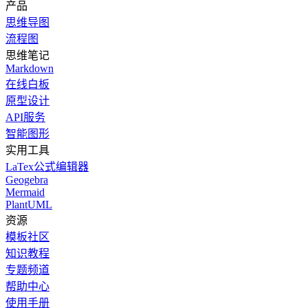
产品
思维导图
流程图
思维笔记
Markdown
在线白板
原型设计
API服务
智能图形
实用工具
LaTex公式编辑器
Geogebra
Mermaid
PlantUML
资源
模板社区
知识教程
专题频道
帮助中心
使用手册