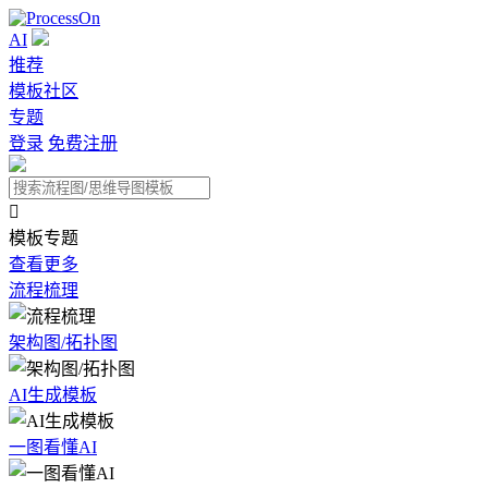
AI
推荐
模板社区
专题
登录
免费注册

模板专题
查看更多
流程梳理
架构图/拓扑图
AI生成模板
一图看懂AI