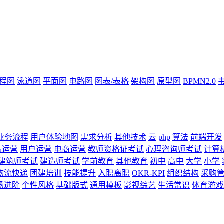
流程图
泳道图
平面图
电路图
图表/表格
架构图
原型图
BPMN2.0
业务流程
用户体验地图
需求分析
其他技术
云
php
算法
前端开发
品运营
用户运营
电商运营
教师资格证考试
心理咨询师考试
计算
建筑师考试
建造师考试
学前教育
其他教育
初中
高中
大学
小学
物流快递
团建培训
技能提升
入职离职
OKR-KPI
组织结构
采购
场进阶
个性风格
基础版式
通用模板
影视综艺
生活常识
体育游戏