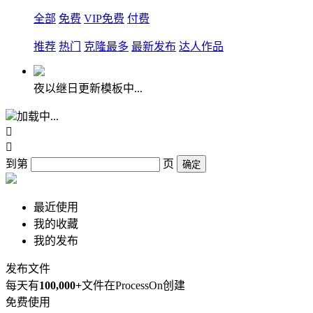
全部
免费
VIP免费
付费
推荐
热门
克隆最多
最新发布
达人作品
夜以继日更新模板中...
加载中...


到第
页
确定
最近使用
我的收藏
我的发布
发布文件
每天有
100,000+
文件在ProcessOn创建
免费使用