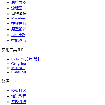
思维导图
流程图
思维笔记
Markdown
在线白板
原型设计
API服务
智能图形
实用工具


LaTex公式编辑器
Geogebra
Mermaid
PlantUML
资源


模板社区
知识教程
专题频道