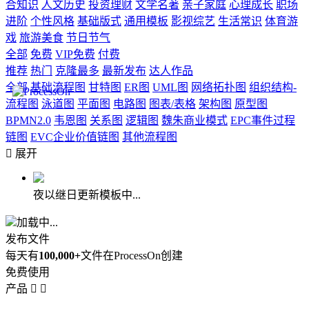
合知识
人文历史
投资理财
文学名著
亲子家庭
心理成长
职场
进阶
个性风格
基础版式
通用模板
影视综艺
生活常识
体育游
戏
旅游美食
节日节气
全部
免费
VIP免费
付费
推荐
热门
克隆最多
最新发布
达人作品
全部
基础流程图
甘特图
ER图
UML图
网络拓扑图
组织结构-
流程图
泳道图
平面图
电路图
图表/表格
架构图
原型图
BPMN2.0
韦恩图
关系图
逻辑图
魏朱商业模式
EPC事件过程
链图
EVC企业价值链图
其他流程图

展开
夜以继日更新模板中...
加载中...
发布文件
每天有
100,000+
文件在ProcessOn创建
免费使用
产品

