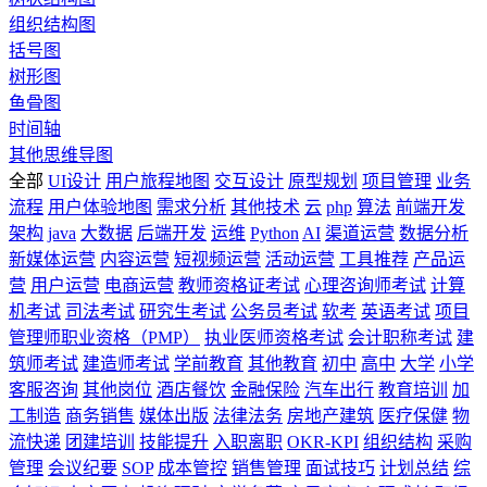
组织结构图
括号图
树形图
鱼骨图
时间轴
其他思维导图
全部
UI设计
用户旅程地图
交互设计
原型规划
项目管理
业务
流程
用户体验地图
需求分析
其他技术
云
php
算法
前端开发
架构
java
大数据
后端开发
运维
Python
AI
渠道运营
数据分析
新媒体运营
内容运营
短视频运营
活动运营
工具推荐
产品运
营
用户运营
电商运营
教师资格证考试
心理咨询师考试
计算
机考试
司法考试
研究生考试
公务员考试
软考
英语考试
项目
管理师职业资格（PMP）
执业医师资格考试
会计职称考试
建
筑师考试
建造师考试
学前教育
其他教育
初中
高中
大学
小学
客服咨询
其他岗位
酒店餐饮
金融保险
汽车出行
教育培训
加
工制造
商务销售
媒体出版
法律法务
房地产建筑
医疗保健
物
流快递
团建培训
技能提升
入职离职
OKR-KPI
组织结构
采购
管理
会议纪要
SOP
成本管控
销售管理
面试技巧
计划总结
综