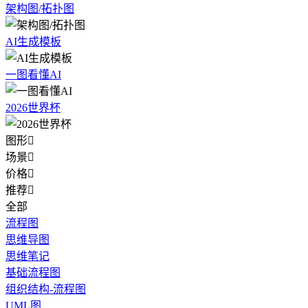
架构图/拓扑图
AI生成模板
一图看懂AI
2026世界杯
图形

场景

价格

推荐

全部
流程图
思维导图
思维笔记
基础流程图
组织结构-流程图
UML图