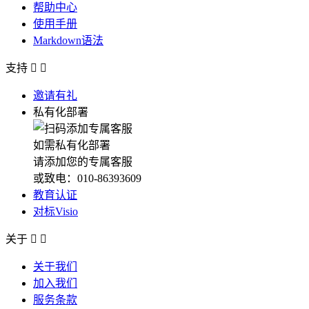
帮助中心
使用手册
Markdown语法
支持


邀请有礼
私有化部署
如需私有化部署
请添加您的专属客服
或致电：010-86393609
教育认证
对标Visio
关于


关于我们
加入我们
服务条款