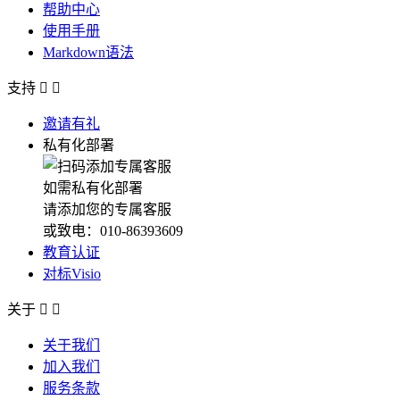
帮助中心
使用手册
Markdown语法
支持


邀请有礼
私有化部署
如需私有化部署
请添加您的专属客服
或致电：010-86393609
教育认证
对标Visio
关于


关于我们
加入我们
服务条款