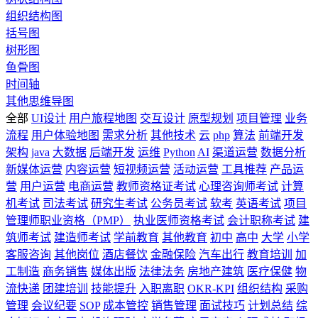
组织结构图
括号图
树形图
鱼骨图
时间轴
其他思维导图
全部
UI设计
用户旅程地图
交互设计
原型规划
项目管理
业务
流程
用户体验地图
需求分析
其他技术
云
php
算法
前端开发
架构
java
大数据
后端开发
运维
Python
AI
渠道运营
数据分析
新媒体运营
内容运营
短视频运营
活动运营
工具推荐
产品运
营
用户运营
电商运营
教师资格证考试
心理咨询师考试
计算
机考试
司法考试
研究生考试
公务员考试
软考
英语考试
项目
管理师职业资格（PMP）
执业医师资格考试
会计职称考试
建
筑师考试
建造师考试
学前教育
其他教育
初中
高中
大学
小学
客服咨询
其他岗位
酒店餐饮
金融保险
汽车出行
教育培训
加
工制造
商务销售
媒体出版
法律法务
房地产建筑
医疗保健
物
流快递
团建培训
技能提升
入职离职
OKR-KPI
组织结构
采购
管理
会议纪要
SOP
成本管控
销售管理
面试技巧
计划总结
综