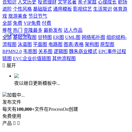
合知识
人文历史
投资理财
文学名著
亲子家庭
心理成长
职场
进阶
个性风格
基础版式
通用模板
影视综艺
生活常识
体育游
戏
旅游美食
节日节气
全部
免费
VIP免费
付费
推荐
热门
克隆最多
最新发布
达人作品
全部
基础流程图
甘特图
ER图
UML图
网络拓扑图
组织结构-
流程图
泳道图
平面图
电路图
图表/表格
架构图
原型图
BPMN2.0
韦恩图
关系图
逻辑图
魏朱商业模式
EPC事件过程
链图
EVC企业价值链图
其他流程图

展开
夜以继日更新模板中...
加载中...
发布文件
每天有
100,000+
文件在ProcessOn创建
免费使用
产品

