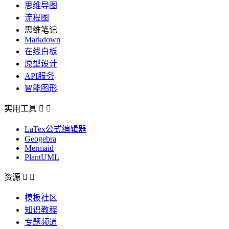
思维导图
流程图
思维笔记
Markdown
在线白板
原型设计
API服务
智能图形
实用工具


LaTex公式编辑器
Geogebra
Mermaid
PlantUML
资源


模板社区
知识教程
专题频道