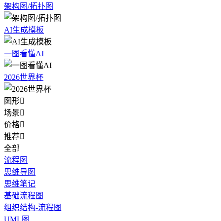
架构图/拓扑图
AI生成模板
一图看懂AI
2026世界杯
图形

场景

价格

推荐

全部
流程图
思维导图
思维笔记
基础流程图
组织结构-流程图
UML图