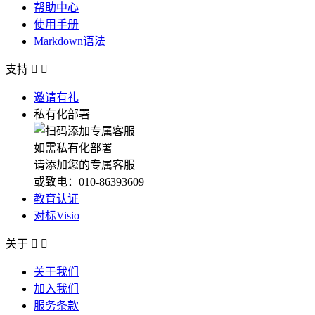
帮助中心
使用手册
Markdown语法
支持


邀请有礼
私有化部署
如需私有化部署
请添加您的专属客服
或致电：010-86393609
教育认证
对标Visio
关于


关于我们
加入我们
服务条款