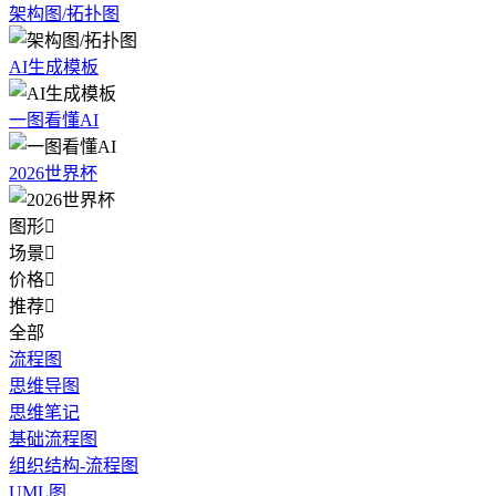
架构图/拓扑图
AI生成模板
一图看懂AI
2026世界杯
图形

场景

价格

推荐

全部
流程图
思维导图
思维笔记
基础流程图
组织结构-流程图
UML图