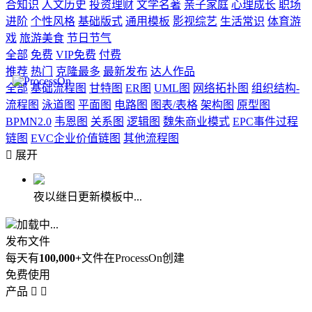
合知识
人文历史
投资理财
文学名著
亲子家庭
心理成长
职场
进阶
个性风格
基础版式
通用模板
影视综艺
生活常识
体育游
戏
旅游美食
节日节气
全部
免费
VIP免费
付费
推荐
热门
克隆最多
最新发布
达人作品
全部
基础流程图
甘特图
ER图
UML图
网络拓扑图
组织结构-
流程图
泳道图
平面图
电路图
图表/表格
架构图
原型图
BPMN2.0
韦恩图
关系图
逻辑图
魏朱商业模式
EPC事件过程
链图
EVC企业价值链图
其他流程图

展开
夜以继日更新模板中...
加载中...
发布文件
每天有
100,000+
文件在ProcessOn创建
免费使用
产品

