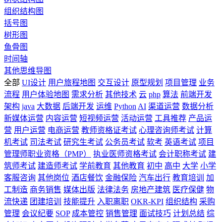
组织结构图
括号图
树形图
鱼骨图
时间轴
其他思维导图
全部
UI设计
用户旅程地图
交互设计
原型规划
项目管理
业务
流程
用户体验地图
需求分析
其他技术
云
php
算法
前端开发
架构
java
大数据
后端开发
运维
Python
AI
渠道运营
数据分析
新媒体运营
内容运营
短视频运营
活动运营
工具推荐
产品运
营
用户运营
电商运营
教师资格证考试
心理咨询师考试
计算
机考试
司法考试
研究生考试
公务员考试
软考
英语考试
项目
管理师职业资格（PMP）
执业医师资格考试
会计职称考试
建
筑师考试
建造师考试
学前教育
其他教育
初中
高中
大学
小学
客服咨询
其他岗位
酒店餐饮
金融保险
汽车出行
教育培训
加
工制造
商务销售
媒体出版
法律法务
房地产建筑
医疗保健
物
流快递
团建培训
技能提升
入职离职
OKR-KPI
组织结构
采购
管理
会议纪要
SOP
成本管控
销售管理
面试技巧
计划总结
综