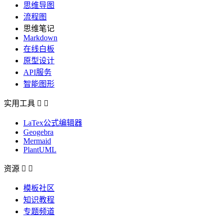
思维导图
流程图
思维笔记
Markdown
在线白板
原型设计
API服务
智能图形
实用工具


LaTex公式编辑器
Geogebra
Mermaid
PlantUML
资源


模板社区
知识教程
专题频道