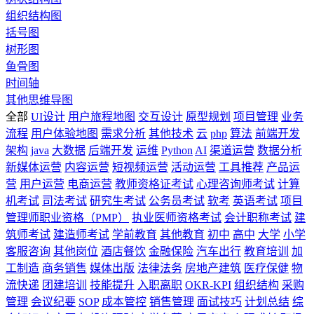
组织结构图
括号图
树形图
鱼骨图
时间轴
其他思维导图
全部
UI设计
用户旅程地图
交互设计
原型规划
项目管理
业务
流程
用户体验地图
需求分析
其他技术
云
php
算法
前端开发
架构
java
大数据
后端开发
运维
Python
AI
渠道运营
数据分析
新媒体运营
内容运营
短视频运营
活动运营
工具推荐
产品运
营
用户运营
电商运营
教师资格证考试
心理咨询师考试
计算
机考试
司法考试
研究生考试
公务员考试
软考
英语考试
项目
管理师职业资格（PMP）
执业医师资格考试
会计职称考试
建
筑师考试
建造师考试
学前教育
其他教育
初中
高中
大学
小学
客服咨询
其他岗位
酒店餐饮
金融保险
汽车出行
教育培训
加
工制造
商务销售
媒体出版
法律法务
房地产建筑
医疗保健
物
流快递
团建培训
技能提升
入职离职
OKR-KPI
组织结构
采购
管理
会议纪要
SOP
成本管控
销售管理
面试技巧
计划总结
综