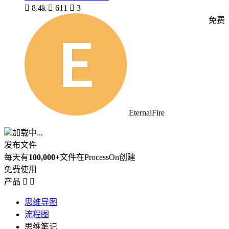

8.4k

611

3
免费
EternalFire
加载中...
发布文件
每天有
100,000+
文件在ProcessOn创建
免费使用
产品


思维导图
流程图
思维笔记