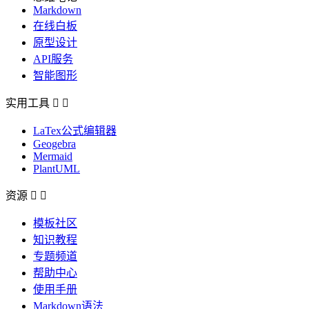
Markdown
在线白板
原型设计
API服务
智能图形
实用工具


LaTex公式编辑器
Geogebra
Mermaid
PlantUML
资源


模板社区
知识教程
专题频道
帮助中心
使用手册
Markdown语法