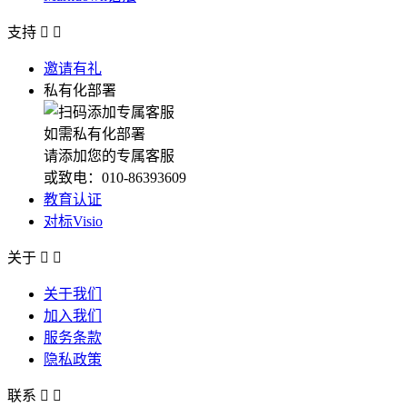
支持


邀请有礼
私有化部署
如需私有化部署
请添加您的专属客服
或致电：010-86393609
教育认证
对标Visio
关于


关于我们
加入我们
服务条款
隐私政策
联系

