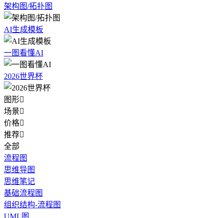
架构图/拓扑图
AI生成模板
一图看懂AI
2026世界杯
图形

场景

价格

推荐

全部
流程图
思维导图
思维笔记
基础流程图
组织结构-流程图
UML图