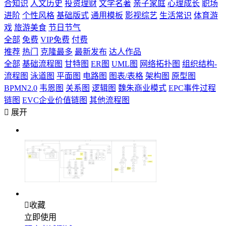
合知识
人文历史
投资理财
文学名著
亲子家庭
心理成长
职场
进阶
个性风格
基础版式
通用模板
影视综艺
生活常识
体育游
戏
旅游美食
节日节气
全部
免费
VIP免费
付费
推荐
热门
克隆最多
最新发布
达人作品
全部
基础流程图
甘特图
ER图
UML图
网络拓扑图
组织结构-
流程图
泳道图
平面图
电路图
图表/表格
架构图
原型图
BPMN2.0
韦恩图
关系图
逻辑图
魏朱商业模式
EPC事件过程
链图
EVC企业价值链图
其他流程图

展开

收藏
立即使用