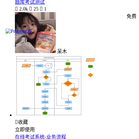
题库考试测试

2.0k

25

1
免费
呆木

收藏
立即使用
在线考试系统-业务流程