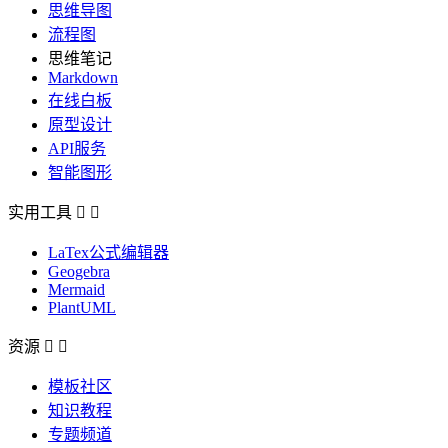
思维导图
流程图
思维笔记
Markdown
在线白板
原型设计
API服务
智能图形
实用工具


LaTex公式编辑器
Geogebra
Mermaid
PlantUML
资源


模板社区
知识教程
专题频道