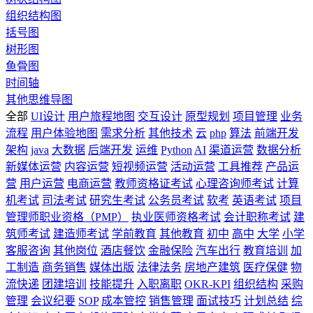
组织结构图
括号图
树形图
鱼骨图
时间轴
其他思维导图
全部
UI设计
用户旅程地图
交互设计
原型规划
项目管理
业务
流程
用户体验地图
需求分析
其他技术
云
php
算法
前端开发
架构
java
大数据
后端开发
运维
Python
AI
渠道运营
数据分析
新媒体运营
内容运营
短视频运营
活动运营
工具推荐
产品运
营
用户运营
电商运营
教师资格证考试
心理咨询师考试
计算
机考试
司法考试
研究生考试
公务员考试
软考
英语考试
项目
管理师职业资格（PMP）
执业医师资格考试
会计职称考试
建
筑师考试
建造师考试
学前教育
其他教育
初中
高中
大学
小学
客服咨询
其他岗位
酒店餐饮
金融保险
汽车出行
教育培训
加
工制造
商务销售
媒体出版
法律法务
房地产建筑
医疗保健
物
流快递
团建培训
技能提升
入职离职
OKR-KPI
组织结构
采购
管理
会议纪要
SOP
成本管控
销售管理
面试技巧
计划总结
综