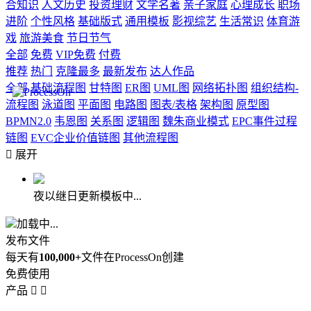
合知识
人文历史
投资理财
文学名著
亲子家庭
心理成长
职场
进阶
个性风格
基础版式
通用模板
影视综艺
生活常识
体育游
戏
旅游美食
节日节气
全部
免费
VIP免费
付费
推荐
热门
克隆最多
最新发布
达人作品
全部
基础流程图
甘特图
ER图
UML图
网络拓扑图
组织结构-
流程图
泳道图
平面图
电路图
图表/表格
架构图
原型图
BPMN2.0
韦恩图
关系图
逻辑图
魏朱商业模式
EPC事件过程
链图
EVC企业价值链图
其他流程图

展开
夜以继日更新模板中...
加载中...
发布文件
每天有
100,000+
文件在ProcessOn创建
免费使用
产品

