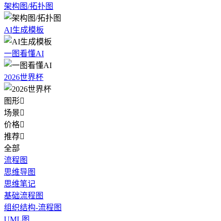
架构图/拓扑图
AI生成模板
一图看懂AI
2026世界杯
图形

场景

价格

推荐

全部
流程图
思维导图
思维笔记
基础流程图
组织结构-流程图
UML图