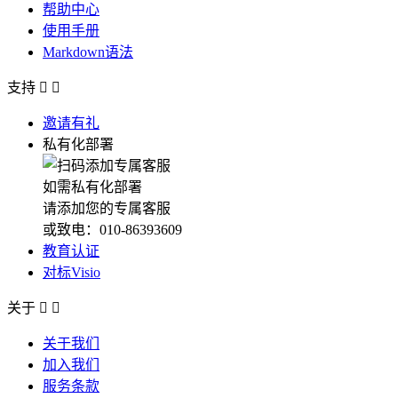
帮助中心
使用手册
Markdown语法
支持


邀请有礼
私有化部署
如需私有化部署
请添加您的专属客服
或致电：010-86393609
教育认证
对标Visio
关于


关于我们
加入我们
服务条款