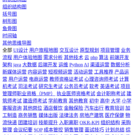
组织结构图
括号图
树形图
鱼骨图
时间轴
其他思维导图
全部
UI设计
用户旅程地图
交互设计
原型规划
项目管理
业务
流程
用户体验地图
需求分析
其他技术
云
php
算法
前端开发
架构
java
大数据
后端开发
运维
Python
AI
渠道运营
数据分析
新媒体运营
内容运营
短视频运营
活动运营
工具推荐
产品运
营
用户运营
电商运营
教师资格证考试
心理咨询师考试
计算
机考试
司法考试
研究生考试
公务员考试
软考
英语考试
项目
管理师职业资格（PMP）
执业医师资格考试
会计职称考试
建
筑师考试
建造师考试
学前教育
其他教育
初中
高中
大学
小学
客服咨询
其他岗位
酒店餐饮
金融保险
汽车出行
教育培训
加
工制造
商务销售
媒体出版
法律法务
房地产建筑
医疗保健
物
流快递
团建培训
技能提升
入职离职
OKR-KPI
组织结构
采购
管理
会议纪要
SOP
成本管控
销售管理
面试技巧
计划总结
综