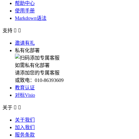
帮助中心
使用手册
Markdown语法
支持


邀请有礼
私有化部署
如需私有化部署
请添加您的专属客服
或致电：010-86393609
教育认证
对标Visio
关于


关于我们
加入我们
服务条款