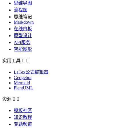
思维导图
流程图
思维笔记
Markdown
在线白板
原型设计
API服务
智能图形
实用工具


LaTex公式编辑器
Geogebra
Mermaid
PlantUML
资源


模板社区
知识教程
专题频道