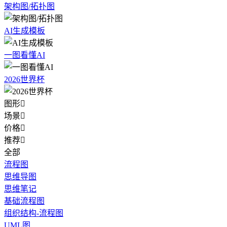
架构图/拓扑图
AI生成模板
一图看懂AI
2026世界杯
图形

场景

价格

推荐

全部
流程图
思维导图
思维笔记
基础流程图
组织结构-流程图
UML图