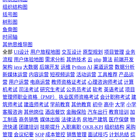
组织结构图
括号图
树形图
鱼骨图
时间轴
其他思维导图
全部
UI设计
用户旅程地图
交互设计
原型规划
项目管理
业务
流程
用户体验地图
需求分析
其他技术
云
php
算法
前端开发
架构
java
大数据
后端开发
运维
Python
AI
渠道运营
数据分析
新媒体运营
内容运营
短视频运营
活动运营
工具推荐
产品运
营
用户运营
电商运营
教师资格证考试
心理咨询师考试
计算
机考试
司法考试
研究生考试
公务员考试
软考
英语考试
项目
管理师职业资格（PMP）
执业医师资格考试
会计职称考试
建
筑师考试
建造师考试
学前教育
其他教育
初中
高中
大学
小学
客服咨询
其他岗位
酒店餐饮
金融保险
汽车出行
教育培训
加
工制造
商务销售
媒体出版
法律法务
房地产建筑
医疗保健
物
流快递
团建培训
技能提升
入职离职
OKR-KPI
组织结构
采购
管理
会议纪要
SOP
成本管控
销售管理
面试技巧
计划总结
综