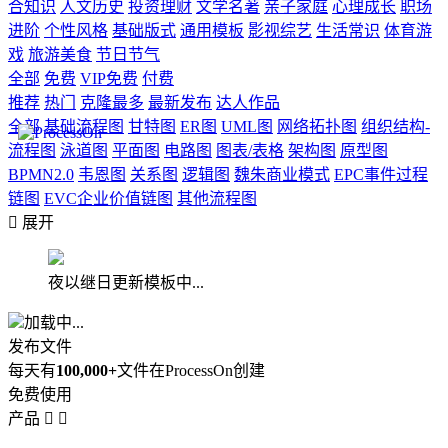
合知识
人文历史
投资理财
文学名著
亲子家庭
心理成长
职场
进阶
个性风格
基础版式
通用模板
影视综艺
生活常识
体育游
戏
旅游美食
节日节气
全部
免费
VIP免费
付费
推荐
热门
克隆最多
最新发布
达人作品
全部
基础流程图
甘特图
ER图
UML图
网络拓扑图
组织结构-
流程图
泳道图
平面图
电路图
图表/表格
架构图
原型图
BPMN2.0
韦恩图
关系图
逻辑图
魏朱商业模式
EPC事件过程
链图
EVC企业价值链图
其他流程图

展开
夜以继日更新模板中...
加载中...
发布文件
每天有
100,000+
文件在ProcessOn创建
免费使用
产品

