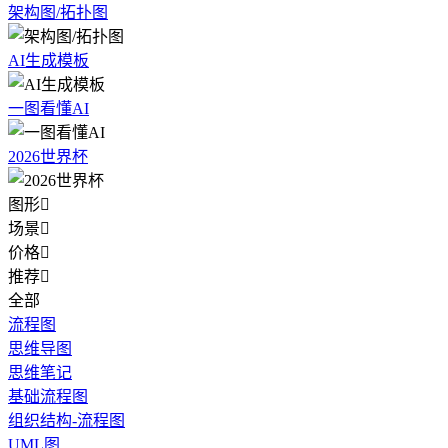
架构图/拓扑图
AI生成模板
一图看懂AI
2026世界杯
图形

场景

价格

推荐

全部
流程图
思维导图
思维笔记
基础流程图
组织结构-流程图
UML图