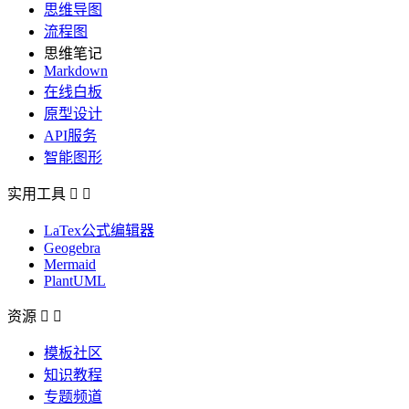
思维导图
流程图
思维笔记
Markdown
在线白板
原型设计
API服务
智能图形
实用工具


LaTex公式编辑器
Geogebra
Mermaid
PlantUML
资源


模板社区
知识教程
专题频道