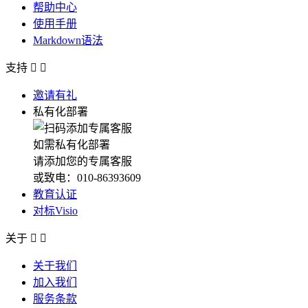
帮助中心
使用手册
Markdown语法
支持


邀请有礼
私有化部署
如需私有化部署
请添加您的专属客服
或致电：010-86393609
教育认证
对标Visio
关于


关于我们
加入我们
服务条款