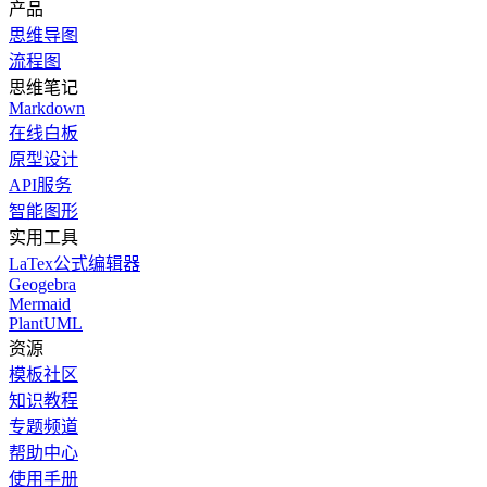
产品
思维导图
流程图
思维笔记
Markdown
在线白板
原型设计
API服务
智能图形
实用工具
LaTex公式编辑器
Geogebra
Mermaid
PlantUML
资源
模板社区
知识教程
专题频道
帮助中心
使用手册