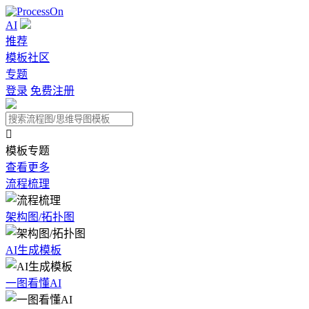
AI
推荐
模板社区
专题
登录
免费注册

模板专题
查看更多
流程梳理
架构图/拓扑图
AI生成模板
一图看懂AI