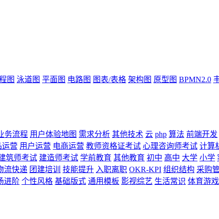
流程图
泳道图
平面图
电路图
图表/表格
架构图
原型图
BPMN2.0
业务流程
用户体验地图
需求分析
其他技术
云
php
算法
前端开发
品运营
用户运营
电商运营
教师资格证考试
心理咨询师考试
计算
建筑师考试
建造师考试
学前教育
其他教育
初中
高中
大学
小学
物流快递
团建培训
技能提升
入职离职
OKR-KPI
组织结构
采购
场进阶
个性风格
基础版式
通用模板
影视综艺
生活常识
体育游戏