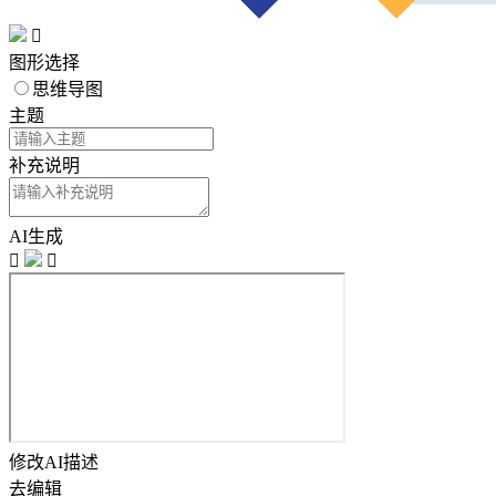

图形选择
思维导图
主题
补充说明
AI生成


修改AI描述
去编辑