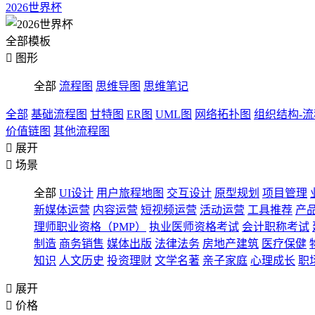
2026世界杯
全部模板

图形
全部
流程图
思维导图
思维笔记
全部
基础流程图
甘特图
ER图
UML图
网络拓扑图
组织结构-
价值链图
其他流程图

展开

场景
全部
UI设计
用户旅程地图
交互设计
原型规划
项目管理
新媒体运营
内容运营
短视频运营
活动运营
工具推荐
产
理师职业资格（PMP）
执业医师资格考试
会计职称考试
制造
商务销售
媒体出版
法律法务
房地产建筑
医疗保健
知识
人文历史
投资理财
文学名著
亲子家庭
心理成长
职

展开

价格