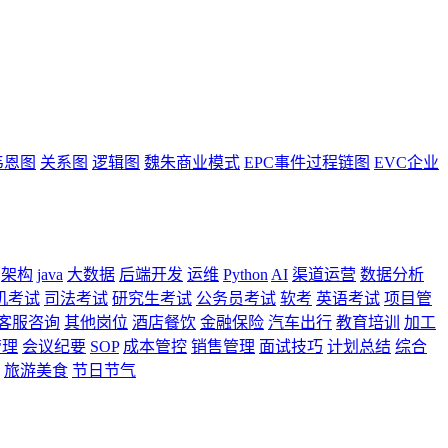
韦恩图
关系图
逻辑图
魏朱商业模式
EPC事件过程链图
EVC企业
架构
java
大数据
后端开发
运维
Python
AI
渠道运营
数据分析
机考试
司法考试
研究生考试
公务员考试
软考
英语考试
项目管
客服咨询
其他岗位
酒店餐饮
金融保险
汽车出行
教育培训
加工
管理
会议纪要
SOP
成本管控
销售管理
面试技巧
计划总结
综合
旅游美食
节日节气