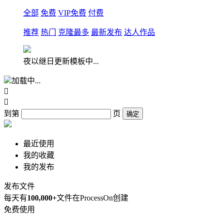
全部
免费
VIP免费
付费
推荐
热门
克隆最多
最新发布
达人作品
夜以继日更新模板中...
加载中...


到第
页
确定
最近使用
我的收藏
我的发布
发布文件
每天有
100,000+
文件在ProcessOn创建
免费使用