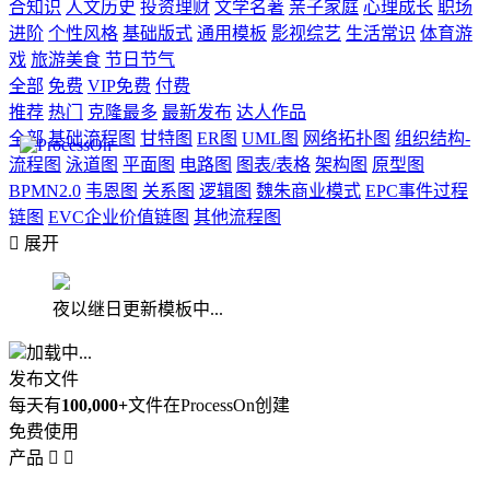
合知识
人文历史
投资理财
文学名著
亲子家庭
心理成长
职场
进阶
个性风格
基础版式
通用模板
影视综艺
生活常识
体育游
戏
旅游美食
节日节气
全部
免费
VIP免费
付费
推荐
热门
克隆最多
最新发布
达人作品
全部
基础流程图
甘特图
ER图
UML图
网络拓扑图
组织结构-
流程图
泳道图
平面图
电路图
图表/表格
架构图
原型图
BPMN2.0
韦恩图
关系图
逻辑图
魏朱商业模式
EPC事件过程
链图
EVC企业价值链图
其他流程图

展开
夜以继日更新模板中...
加载中...
发布文件
每天有
100,000+
文件在ProcessOn创建
免费使用
产品

