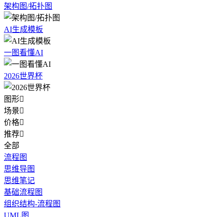
架构图/拓扑图
AI生成模板
一图看懂AI
2026世界杯
图形

场景

价格

推荐

全部
流程图
思维导图
思维笔记
基础流程图
组织结构-流程图
UML图