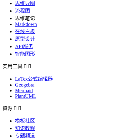
思维导图
流程图
思维笔记
Markdown
在线白板
原型设计
API服务
智能图形
实用工具


LaTex公式编辑器
Geogebra
Mermaid
PlantUML
资源


模板社区
知识教程
专题频道