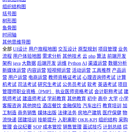
组织结构图
括号图
树形图
鱼骨图
时间轴
其他思维导图
全部
UI设计
用户旅程地图
交互设计
原型规划
项目管理
业务
流程
用户体验地图
需求分析
其他技术
云
php
算法
前端开发
架构
java
大数据
后端开发
运维
Python
AI
渠道运营
数据分析
新媒体运营
内容运营
短视频运营
活动运营
工具推荐
产品运
营
用户运营
电商运营
教师资格证考试
心理咨询师考试
计算
机考试
司法考试
研究生考试
公务员考试
软考
英语考试
项目
管理师职业资格（PMP）
执业医师资格考试
会计职称考试
建
筑师考试
建造师考试
学前教育
其他教育
初中
高中
大学
小学
客服咨询
其他岗位
酒店餐饮
金融保险
汽车出行
教育培训
加
工制造
商务销售
媒体出版
法律法务
房地产建筑
医疗保健
物
流快递
团建培训
技能提升
入职离职
OKR-KPI
组织结构
采购
管理
会议纪要
SOP
成本管控
销售管理
面试技巧
计划总结
综