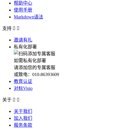
帮助中心
使用手册
Markdown语法
支持


邀请有礼
私有化部署
如需私有化部署
请添加您的专属客服
或致电：010-86393609
教育认证
对标Visio
关于


关于我们
加入我们
服务条款