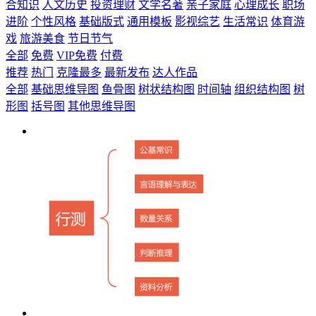
合知识
人文历史
投资理财
文学名著
亲子家庭
心理成长
职场
进阶
个性风格
基础版式
通用模板
影视综艺
生活常识
体育游
戏
旅游美食
节日节气
全部
免费
VIP免费
付费
推荐
热门
克隆最多
最新发布
达人作品
全部
基础思维导图
鱼骨图
树状结构图
时间轴
组织结构图
树
形图
括号图
其他思维导图