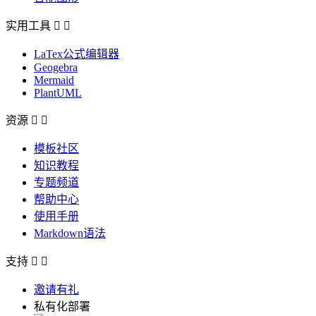
实用工具


LaTex公式编辑器
Geogebra
Mermaid
PlantUML
资源


模板社区
知识教程
专题频道
帮助中心
使用手册
Markdown语法
支持


邀请有礼
私有化部署