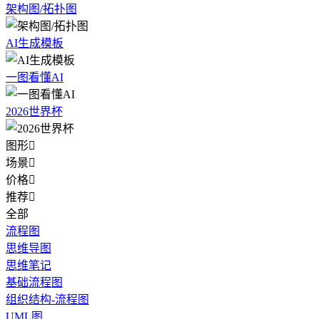
架构图/拓扑图
AI生成模板
一图看懂AI
2026世界杯
图形

场景

价格

推荐

全部
流程图
思维导图
思维笔记
基础流程图
组织结构-流程图
UML图