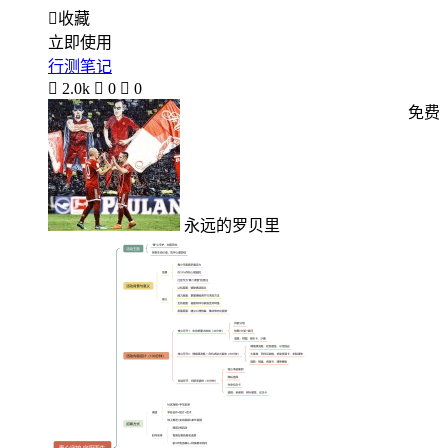

收藏
立即使用
行测笔记

2.0k

0

0
免费
永远的罗贝里