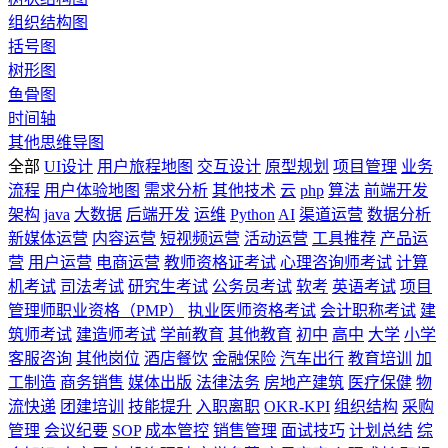
组织结构图
括号图
树形图
鱼骨图
时间轴
其他思维导图
全部
UI设计
用户旅程地图
交互设计
原型规划
项目管理
业务
流程
用户体验地图
需求分析
其他技术
云
php
算法
前端开发
架构
java
大数据
后端开发
运维
Python
AI
渠道运营
数据分析
新媒体运营
内容运营
短视频运营
活动运营
工具推荐
产品运
营
用户运营
电商运营
教师资格证考试
心理咨询师考试
计算
机考试
司法考试
研究生考试
公务员考试
软考
英语考试
项目
管理师职业资格（PMP）
执业医师资格考试
会计职称考试
建
筑师考试
建造师考试
学前教育
其他教育
初中
高中
大学
小学
客服咨询
其他岗位
酒店餐饮
金融保险
汽车出行
教育培训
加
工制造
商务销售
媒体出版
法律法务
房地产建筑
医疗保健
物
流快递
团建培训
技能提升
入职离职
OKR-KPI
组织结构
采购
管理
会议纪要
SOP
成本管控
销售管理
面试技巧
计划总结
综