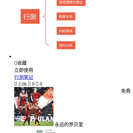

收藏
立即使用
行测笔记

2.0k

0

0
免费
永远的罗贝里