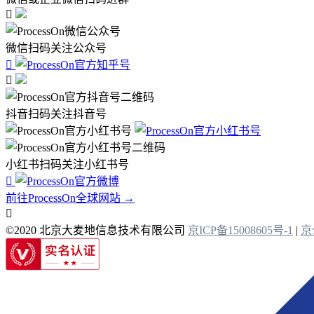

微信扫码关注公众号


抖音扫码关注抖音号
小红书扫码关注小红书号

前往ProcessOn全球网站 →

©2020 北京大麦地信息技术有限公司
京ICP备15008605号-1
|
京