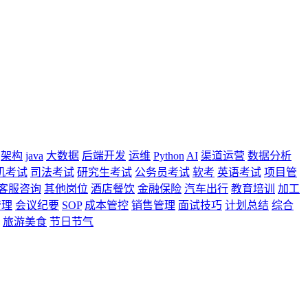
架构
java
大数据
后端开发
运维
Python
AI
渠道运营
数据分析
机考试
司法考试
研究生考试
公务员考试
软考
英语考试
项目管
客服咨询
其他岗位
酒店餐饮
金融保险
汽车出行
教育培训
加工
管理
会议纪要
SOP
成本管控
销售管理
面试技巧
计划总结
综合
旅游美食
节日节气