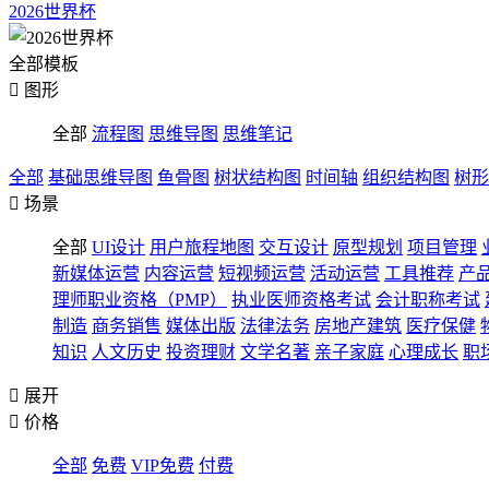
2026世界杯
全部模板

图形
全部
流程图
思维导图
思维笔记
全部
基础思维导图
鱼骨图
树状结构图
时间轴
组织结构图
树形

场景
全部
UI设计
用户旅程地图
交互设计
原型规划
项目管理
新媒体运营
内容运营
短视频运营
活动运营
工具推荐
产
理师职业资格（PMP）
执业医师资格考试
会计职称考试
制造
商务销售
媒体出版
法律法务
房地产建筑
医疗保健
知识
人文历史
投资理财
文学名著
亲子家庭
心理成长
职

展开

价格
全部
免费
VIP免费
付费