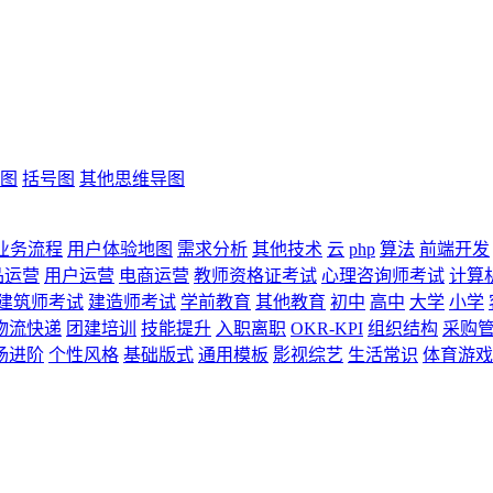
图
括号图
其他思维导图
业务流程
用户体验地图
需求分析
其他技术
云
php
算法
前端开发
品运营
用户运营
电商运营
教师资格证考试
心理咨询师考试
计算
建筑师考试
建造师考试
学前教育
其他教育
初中
高中
大学
小学
物流快递
团建培训
技能提升
入职离职
OKR-KPI
组织结构
采购
场进阶
个性风格
基础版式
通用模板
影视综艺
生活常识
体育游戏