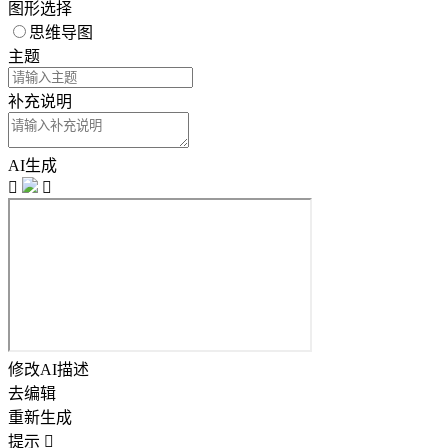
图形选择
思维导图
主题
补充说明
AI生成


修改AI描述
去编辑
重新生成
提示
