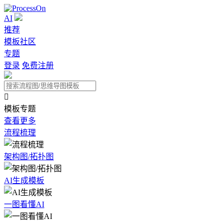
AI
推荐
模板社区
专题
登录
免费注册

模板专题
查看更多
流程梳理
架构图/拓扑图
AI生成模板
一图看懂AI