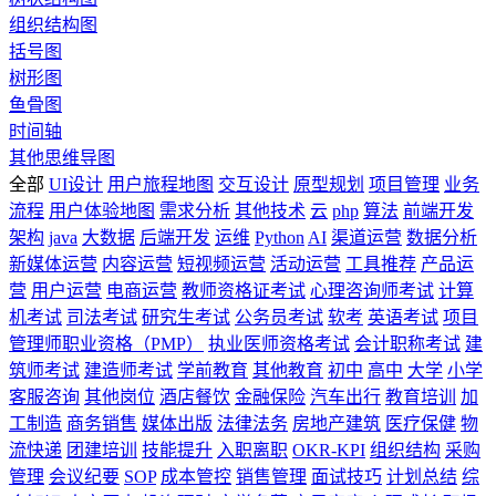
组织结构图
括号图
树形图
鱼骨图
时间轴
其他思维导图
全部
UI设计
用户旅程地图
交互设计
原型规划
项目管理
业务
流程
用户体验地图
需求分析
其他技术
云
php
算法
前端开发
架构
java
大数据
后端开发
运维
Python
AI
渠道运营
数据分析
新媒体运营
内容运营
短视频运营
活动运营
工具推荐
产品运
营
用户运营
电商运营
教师资格证考试
心理咨询师考试
计算
机考试
司法考试
研究生考试
公务员考试
软考
英语考试
项目
管理师职业资格（PMP）
执业医师资格考试
会计职称考试
建
筑师考试
建造师考试
学前教育
其他教育
初中
高中
大学
小学
客服咨询
其他岗位
酒店餐饮
金融保险
汽车出行
教育培训
加
工制造
商务销售
媒体出版
法律法务
房地产建筑
医疗保健
物
流快递
团建培训
技能提升
入职离职
OKR-KPI
组织结构
采购
管理
会议纪要
SOP
成本管控
销售管理
面试技巧
计划总结
综