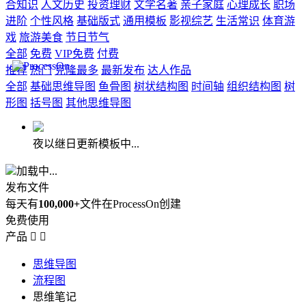
合知识
人文历史
投资理财
文学名著
亲子家庭
心理成长
职场
进阶
个性风格
基础版式
通用模板
影视综艺
生活常识
体育游
戏
旅游美食
节日节气
全部
免费
VIP免费
付费
推荐
热门
克隆最多
最新发布
达人作品
全部
基础思维导图
鱼骨图
树状结构图
时间轴
组织结构图
树
形图
括号图
其他思维导图
夜以继日更新模板中...
加载中...
发布文件
每天有
100,000+
文件在ProcessOn创建
免费使用
产品


思维导图
流程图
思维笔记