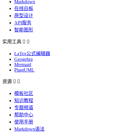
Markdown
在线白板
原型设计
API服务
智能图形
实用工具


LaTex公式编辑器
Geogebra
Mermaid
PlantUML
资源


模板社区
知识教程
专题频道
帮助中心
使用手册
Markdown语法