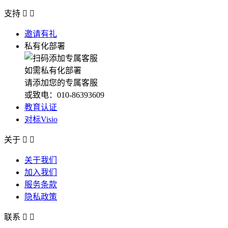
支持


邀请有礼
私有化部署
如需私有化部署
请添加您的专属客服
或致电：010-86393609
教育认证
对标Visio
关于


关于我们
加入我们
服务条款
隐私政策
联系

