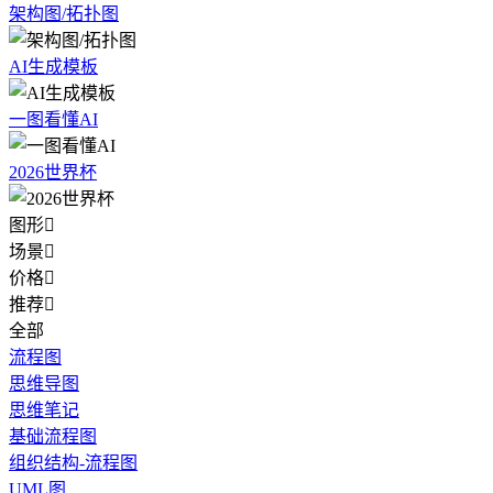
架构图/拓扑图
AI生成模板
一图看懂AI
2026世界杯
图形

场景

价格

推荐

全部
流程图
思维导图
思维笔记
基础流程图
组织结构-流程图
UML图