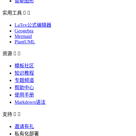
智能图形
实用工具


LaTex公式编辑器
Geogebra
Mermaid
PlantUML
资源


模板社区
知识教程
专题频道
帮助中心
使用手册
Markdown语法
支持


邀请有礼
私有化部署