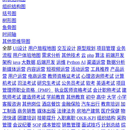
组织结构图
括号图
树形图
鱼骨图
时间轴
其他思维导图
全部
UI设计
用户旅程地图
交互设计
原型规划
项目管理
业务
流程
用户体验地图
需求分析
其他技术
云
php
算法
前端开发
架构
java
大数据
后端开发
运维
Python
AI
渠道运营
数据分析
新媒体运营
内容运营
短视频运营
活动运营
工具推荐
产品运
营
用户运营
电商运营
教师资格证考试
心理咨询师考试
计算
机考试
司法考试
研究生考试
公务员考试
软考
英语考试
项目
管理师职业资格（PMP）
执业医师资格考试
会计职称考试
建
筑师考试
建造师考试
学前教育
其他教育
初中
高中
大学
小学
客服咨询
其他岗位
酒店餐饮
金融保险
汽车出行
教育培训
加
工制造
商务销售
媒体出版
法律法务
房地产建筑
医疗保健
物
流快递
团建培训
技能提升
入职离职
OKR-KPI
组织结构
采购
管理
会议纪要
SOP
成本管控
销售管理
面试技巧
计划总结
综