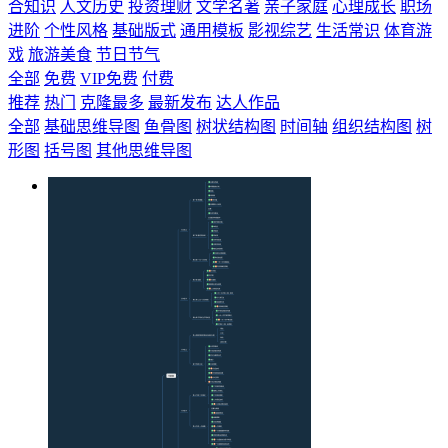
合知识
人文历史
投资理财
文学名著
亲子家庭
心理成长
职场
进阶
个性风格
基础版式
通用模板
影视综艺
生活常识
体育游
戏
旅游美食
节日节气
全部
免费
VIP免费
付费
推荐
热门
克隆最多
最新发布
达人作品
全部
基础思维导图
鱼骨图
树状结构图
时间轴
组织结构图
树
形图
括号图
其他思维导图