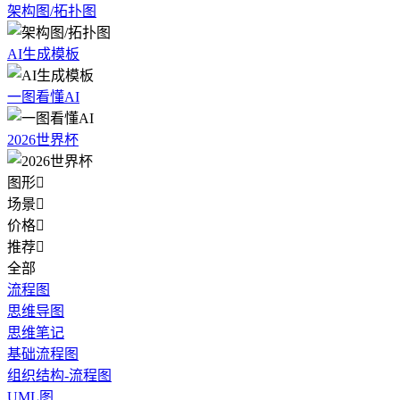
架构图/拓扑图
AI生成模板
一图看懂AI
2026世界杯
图形

场景

价格

推荐

全部
流程图
思维导图
思维笔记
基础流程图
组织结构-流程图
UML图