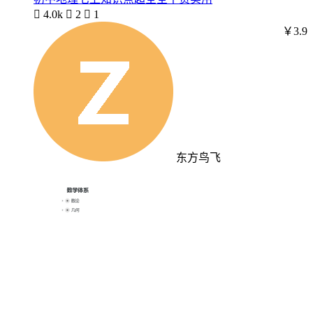

4.0k

2

1
￥3.9
东方鸟飞