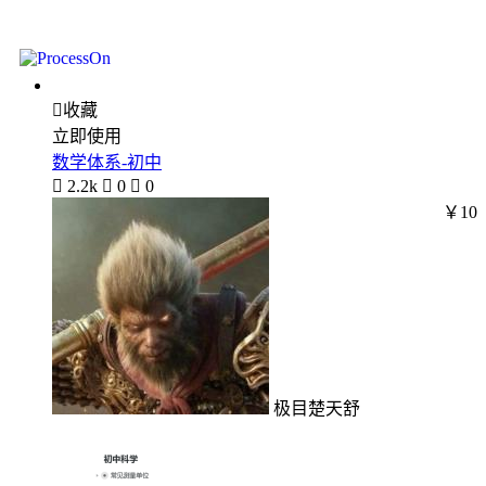

收藏
立即使用
数学体系-初中

2.2k

0

0
￥10
极目楚天舒