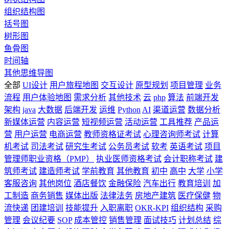
组织结构图
括号图
树形图
鱼骨图
时间轴
其他思维导图
全部
UI设计
用户旅程地图
交互设计
原型规划
项目管理
业务
流程
用户体验地图
需求分析
其他技术
云
php
算法
前端开发
架构
java
大数据
后端开发
运维
Python
AI
渠道运营
数据分析
新媒体运营
内容运营
短视频运营
活动运营
工具推荐
产品运
营
用户运营
电商运营
教师资格证考试
心理咨询师考试
计算
机考试
司法考试
研究生考试
公务员考试
软考
英语考试
项目
管理师职业资格（PMP）
执业医师资格考试
会计职称考试
建
筑师考试
建造师考试
学前教育
其他教育
初中
高中
大学
小学
客服咨询
其他岗位
酒店餐饮
金融保险
汽车出行
教育培训
加
工制造
商务销售
媒体出版
法律法务
房地产建筑
医疗保健
物
流快递
团建培训
技能提升
入职离职
OKR-KPI
组织结构
采购
管理
会议纪要
SOP
成本管控
销售管理
面试技巧
计划总结
综