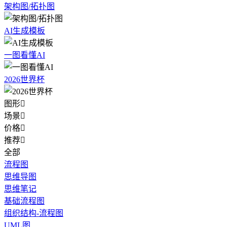
架构图/拓扑图
AI生成模板
一图看懂AI
2026世界杯
图形

场景

价格

推荐

全部
流程图
思维导图
思维笔记
基础流程图
组织结构-流程图
UML图