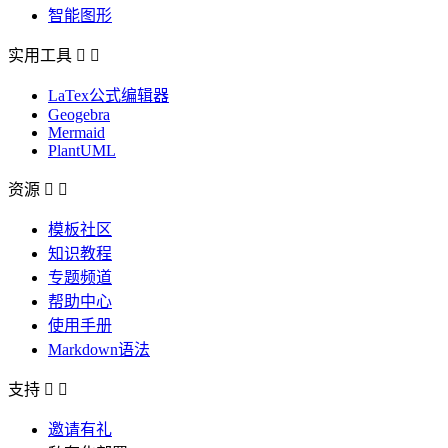
智能图形
实用工具


LaTex公式编辑器
Geogebra
Mermaid
PlantUML
资源


模板社区
知识教程
专题频道
帮助中心
使用手册
Markdown语法
支持


邀请有礼