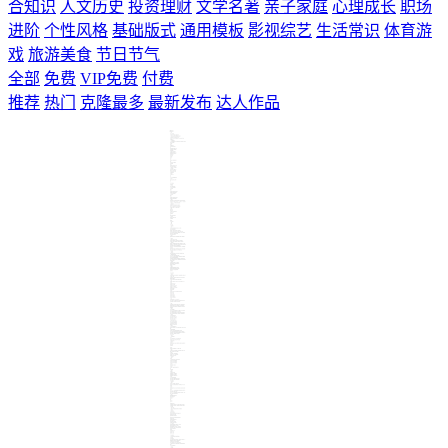
合知识
人文历史
投资理财
文学名著
亲子家庭
心理成长
职场
进阶
个性风格
基础版式
通用模板
影视综艺
生活常识
体育游
戏
旅游美食
节日节气
全部
免费
VIP免费
付费
推荐
热门
克隆最多
最新发布
达人作品