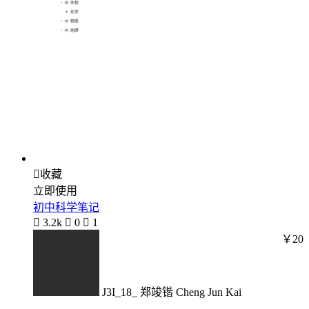

收藏
立即使用
初中科学笔记

3.2k

0

1
￥20
J3I_18_ 郑竣锴 Cheng Jun Kai