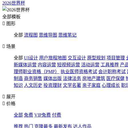
2026世界杯
全部模板

图形
全部
流程图
思维导图
思维笔记

场景
全部
UI设计
用户旅程地图
交互设计
原型规划
项目管理
新媒体运营
内容运营
短视频运营
活动运营
工具推荐
产
理师职业资格（PMP）
执业医师资格考试
会计职称考试
制造
商务销售
媒体出版
法律法务
房地产建筑
医疗保健
知识
人文历史
投资理财
文学名著
亲子家庭
心理成长
职

展开

价格
全部
免费
VIP免费
付费
推荐
热门
克隆最多
最新发布
达人作品