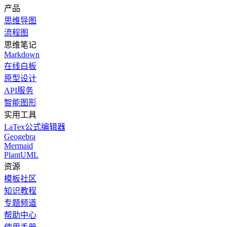
产品
思维导图
流程图
思维笔记
Markdown
在线白板
原型设计
API服务
智能图形
实用工具
LaTex公式编辑器
Geogebra
Mermaid
PlantUML
资源
模板社区
知识教程
专题频道
帮助中心