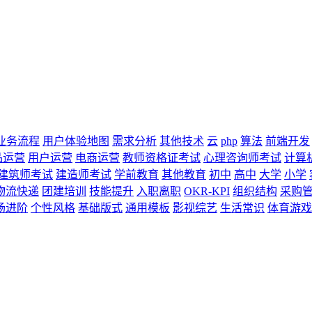
业务流程
用户体验地图
需求分析
其他技术
云
php
算法
前端开发
品运营
用户运营
电商运营
教师资格证考试
心理咨询师考试
计算
建筑师考试
建造师考试
学前教育
其他教育
初中
高中
大学
小学
物流快递
团建培训
技能提升
入职离职
OKR-KPI
组织结构
采购
场进阶
个性风格
基础版式
通用模板
影视综艺
生活常识
体育游戏