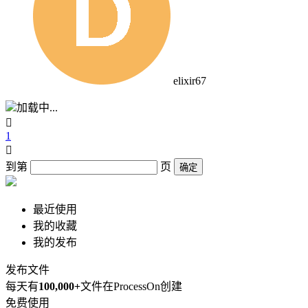
elixir67
加载中...

1

到第
页
确定
最近使用
我的收藏
我的发布
发布文件
每天有
100,000+
文件在ProcessOn创建
免费使用