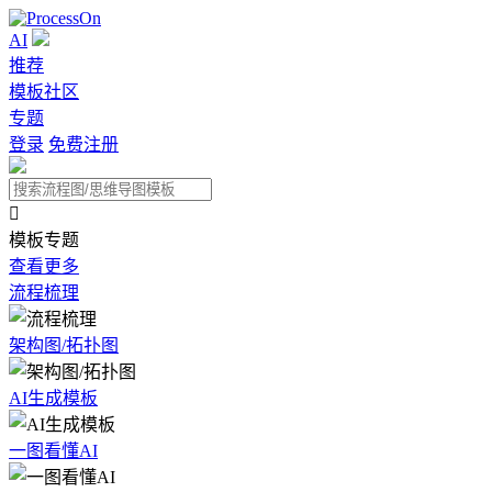
AI
推荐
模板社区
专题
登录
免费注册

模板专题
查看更多
流程梳理
架构图/拓扑图
AI生成模板
一图看懂AI