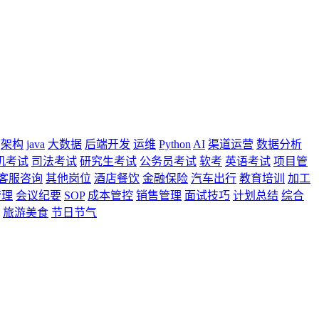
架构
java
大数据
后端开发
运维
Python
AI
渠道运营
数据分析
机考试
司法考试
研究生考试
公务员考试
软考
英语考试
项目管
客服咨询
其他岗位
酒店餐饮
金融保险
汽车出行
教育培训
加工
管理
会议纪要
SOP
成本管控
销售管理
面试技巧
计划总结
综合
旅游美食
节日节气