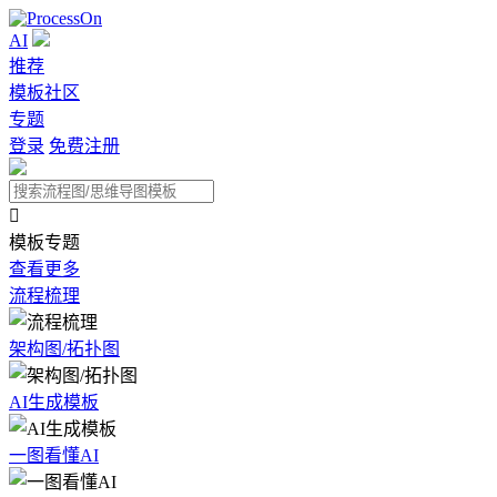
AI
推荐
模板社区
专题
登录
免费注册

模板专题
查看更多
流程梳理
架构图/拓扑图
AI生成模板
一图看懂AI