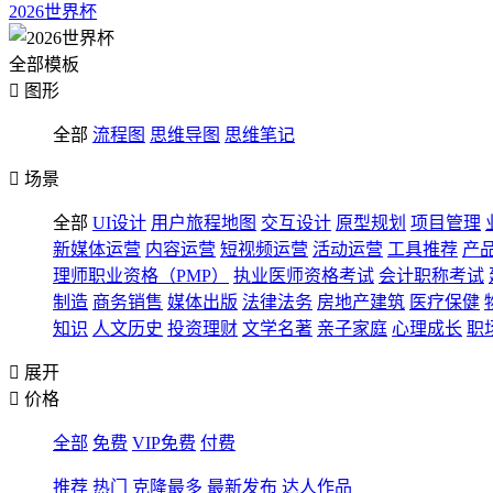
2026世界杯
全部模板

图形
全部
流程图
思维导图
思维笔记

场景
全部
UI设计
用户旅程地图
交互设计
原型规划
项目管理
新媒体运营
内容运营
短视频运营
活动运营
工具推荐
产
理师职业资格（PMP）
执业医师资格考试
会计职称考试
制造
商务销售
媒体出版
法律法务
房地产建筑
医疗保健
知识
人文历史
投资理财
文学名著
亲子家庭
心理成长
职

展开

价格
全部
免费
VIP免费
付费
推荐
热门
克隆最多
最新发布
达人作品