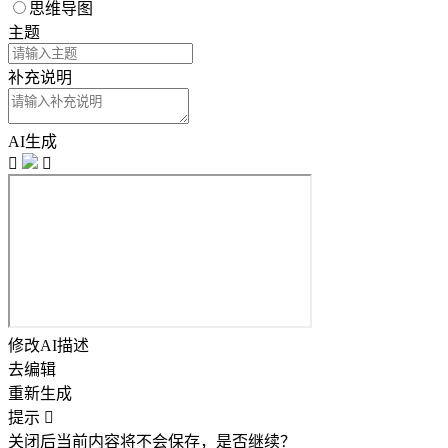
思维导图
主题
补充说明
AI生成


修改AI描述
去编辑
重新生成
提示

关闭后当前内容将不会保存，是否继续？