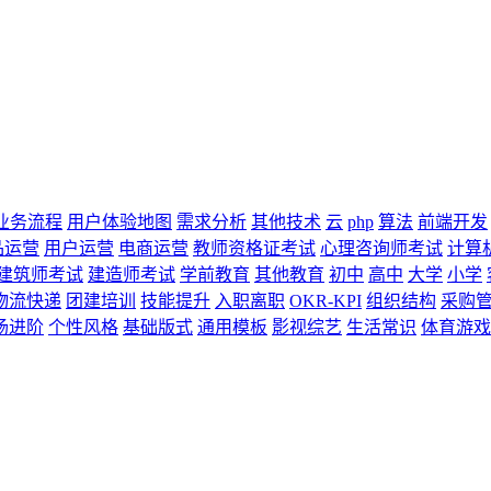
业务流程
用户体验地图
需求分析
其他技术
云
php
算法
前端开发
品运营
用户运营
电商运营
教师资格证考试
心理咨询师考试
计算
建筑师考试
建造师考试
学前教育
其他教育
初中
高中
大学
小学
物流快递
团建培训
技能提升
入职离职
OKR-KPI
组织结构
采购
场进阶
个性风格
基础版式
通用模板
影视综艺
生活常识
体育游戏