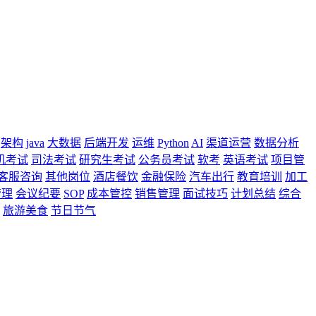
架构
java
大数据
后端开发
运维
Python
AI
渠道运营
数据分析
机考试
司法考试
研究生考试
公务员考试
软考
英语考试
项目管
客服咨询
其他岗位
酒店餐饮
金融保险
汽车出行
教育培训
加工
管理
会议纪要
SOP
成本管控
销售管理
面试技巧
计划总结
综合
旅游美食
节日节气