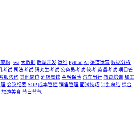
架构
java
大数据
后端开发
运维
Python
AI
渠道运营
数据分析
机考试
司法考试
研究生考试
公务员考试
软考
英语考试
项目管
客服咨询
其他岗位
酒店餐饮
金融保险
汽车出行
教育培训
加工
管理
会议纪要
SOP
成本管控
销售管理
面试技巧
计划总结
综合
旅游美食
节日节气