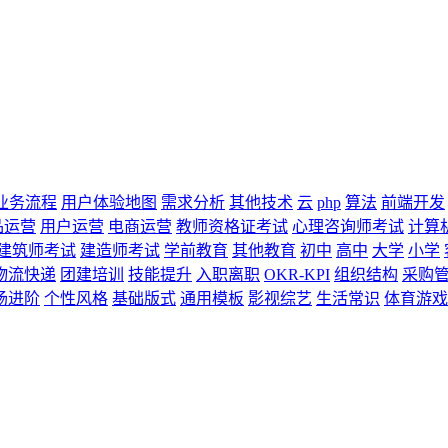
业务流程
用户体验地图
需求分析
其他技术
云
php
算法
前端开发
品运营
用户运营
电商运营
教师资格证考试
心理咨询师考试
计算
建筑师考试
建造师考试
学前教育
其他教育
初中
高中
大学
小学
物流快递
团建培训
技能提升
入职离职
OKR-KPI
组织结构
采购
场进阶
个性风格
基础版式
通用模板
影视综艺
生活常识
体育游戏