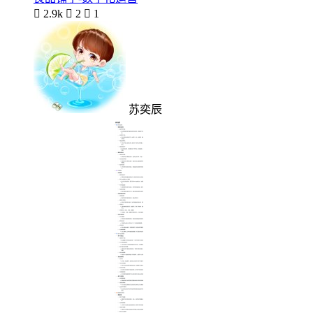

2.9k

2

1
苏奕辰