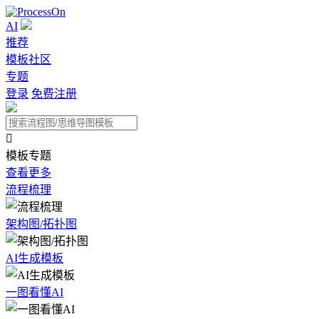
AI
推荐
模板社区
专题
登录
免费注册

模板专题
查看更多
流程梳理
架构图/拓扑图
AI生成模板
一图看懂AI