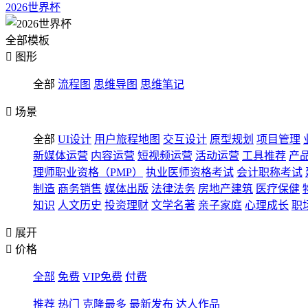
2026世界杯
全部模板

图形
全部
流程图
思维导图
思维笔记

场景
全部
UI设计
用户旅程地图
交互设计
原型规划
项目管理
新媒体运营
内容运营
短视频运营
活动运营
工具推荐
产
理师职业资格（PMP）
执业医师资格考试
会计职称考试
制造
商务销售
媒体出版
法律法务
房地产建筑
医疗保健
知识
人文历史
投资理财
文学名著
亲子家庭
心理成长
职

展开

价格
全部
免费
VIP免费
付费
推荐
热门
克隆最多
最新发布
达人作品