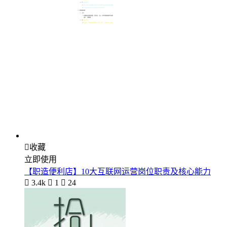

收藏
立即使用
【职造便利店】10大互联网运营岗位职责及核心能力

3.4k

1

24