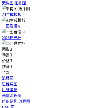
架构图/拓扑图
AI生成模板
一图看懂AI
2026世界杯
图形

场景

价格

推荐

全部
流程图
思维导图
思维笔记
基础流程图
组织结构-流程图
UML图