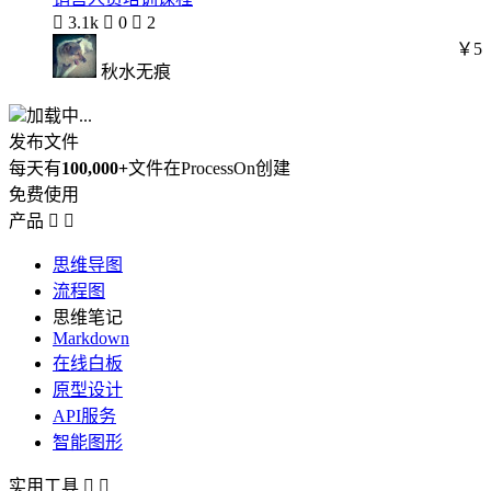

3.1k

0

2
￥5
秋水无痕
加载中...
发布文件
每天有
100,000+
文件在ProcessOn创建
免费使用
产品


思维导图
流程图
思维笔记
Markdown
在线白板
原型设计
API服务
智能图形
实用工具

