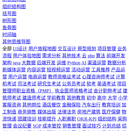
组织结构图
括号图
树形图
鱼骨图
时间轴
其他思维导图
全部
UI设计
用户旅程地图
交互设计
原型规划
项目管理
业务
流程
用户体验地图
需求分析
其他技术
云
php
算法
前端开发
架构
java
大数据
后端开发
运维
Python
AI
渠道运营
数据分析
新媒体运营
内容运营
短视频运营
活动运营
工具推荐
产品运
营
用户运营
电商运营
教师资格证考试
心理咨询师考试
计算
机考试
司法考试
研究生考试
公务员考试
软考
英语考试
项目
管理师职业资格（PMP）
执业医师资格考试
会计职称考试
建
筑师考试
建造师考试
学前教育
其他教育
初中
高中
大学
小学
客服咨询
其他岗位
酒店餐饮
金融保险
汽车出行
教育培训
加
工制造
商务销售
媒体出版
法律法务
房地产建筑
医疗保健
物
流快递
团建培训
技能提升
入职离职
OKR-KPI
组织结构
采购
管理
会议纪要
SOP
成本管控
销售管理
面试技巧
计划总结
综