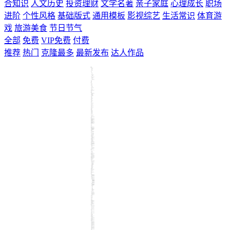
合知识
人文历史
投资理财
文学名著
亲子家庭
心理成长
职场
进阶
个性风格
基础版式
通用模板
影视综艺
生活常识
体育游
戏
旅游美食
节日节气
全部
免费
VIP免费
付费
推荐
热门
克隆最多
最新发布
达人作品