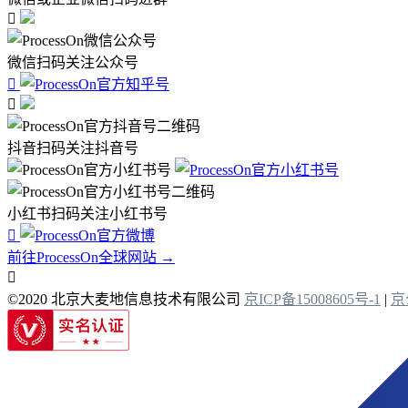

微信扫码关注公众号


抖音扫码关注抖音号
小红书扫码关注小红书号

前往ProcessOn全球网站 →

©2020 北京大麦地信息技术有限公司
京ICP备15008605号-1
|
京