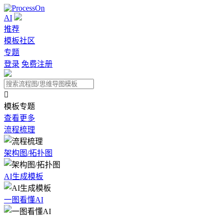
AI
推荐
模板社区
专题
登录
免费注册

模板专题
查看更多
流程梳理
架构图/拓扑图
AI生成模板
一图看懂AI