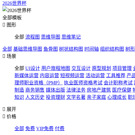
2026世界杯
全部模板

图形
全部
流程图
思维导图
思维笔记
全部
基础思维导图
鱼骨图
树状结构图
时间轴
组织结构图
树形

场景
全部
UI设计
用户旅程地图
交互设计
原型规划
项目管理
新媒体运营
内容运营
短视频运营
活动运营
工具推荐
产
理师职业资格（PMP）
执业医师资格考试
会计职称考试
制造
商务销售
媒体出版
法律法务
房地产建筑
医疗保健
知识
人文历史
投资理财
文学名著
亲子家庭
心理成长
职

展开

价格
全部
免费
VIP免费
付费