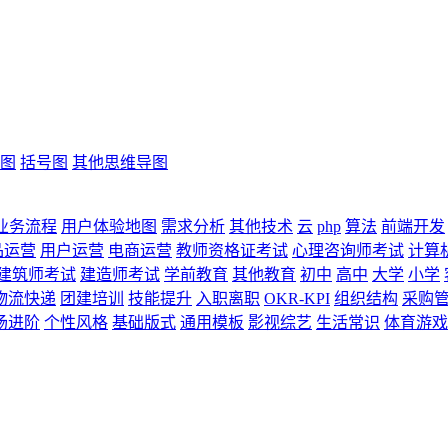
图
括号图
其他思维导图
业务流程
用户体验地图
需求分析
其他技术
云
php
算法
前端开发
品运营
用户运营
电商运营
教师资格证考试
心理咨询师考试
计算
建筑师考试
建造师考试
学前教育
其他教育
初中
高中
大学
小学
物流快递
团建培训
技能提升
入职离职
OKR-KPI
组织结构
采购
场进阶
个性风格
基础版式
通用模板
影视综艺
生活常识
体育游戏