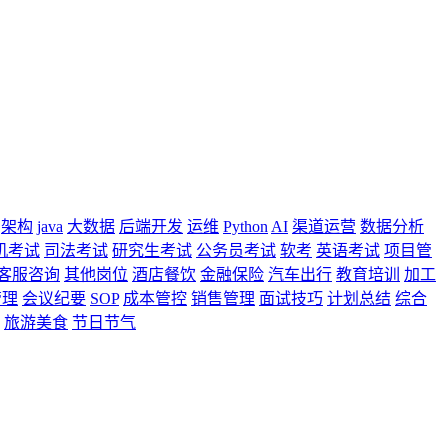
架构
java
大数据
后端开发
运维
Python
AI
渠道运营
数据分析
机考试
司法考试
研究生考试
公务员考试
软考
英语考试
项目管
客服咨询
其他岗位
酒店餐饮
金融保险
汽车出行
教育培训
加工
管理
会议纪要
SOP
成本管控
销售管理
面试技巧
计划总结
综合
旅游美食
节日节气