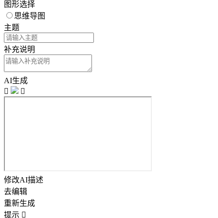
图形选择
思维导图
主题
补充说明
AI生成


修改AI描述
去编辑
重新生成
提示
