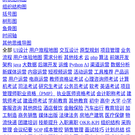
组织结构图
括号图
树形图
鱼骨图
时间轴
其他思维导图
全部
UI设计
用户旅程地图
交互设计
原型规划
项目管理
业务
流程
用户体验地图
需求分析
其他技术
云
php
算法
前端开发
架构
java
大数据
后端开发
运维
Python
AI
渠道运营
数据分析
新媒体运营
内容运营
短视频运营
活动运营
工具推荐
产品运
营
用户运营
电商运营
教师资格证考试
心理咨询师考试
计算
机考试
司法考试
研究生考试
公务员考试
软考
英语考试
项目
管理师职业资格（PMP）
执业医师资格考试
会计职称考试
建
筑师考试
建造师考试
学前教育
其他教育
初中
高中
大学
小学
客服咨询
其他岗位
酒店餐饮
金融保险
汽车出行
教育培训
加
工制造
商务销售
媒体出版
法律法务
房地产建筑
医疗保健
物
流快递
团建培训
技能提升
入职离职
OKR-KPI
组织结构
采购
管理
会议纪要
SOP
成本管控
销售管理
面试技巧
计划总结
综