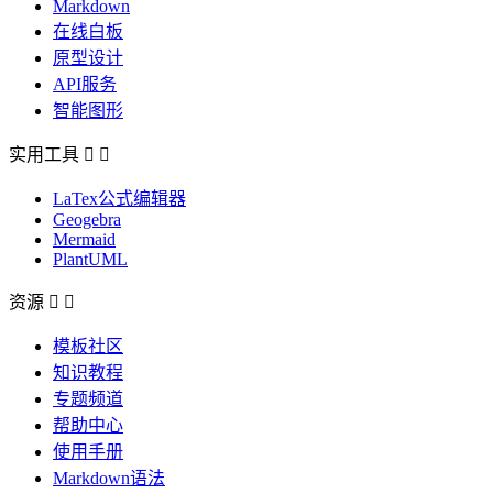
Markdown
在线白板
原型设计
API服务
智能图形
实用工具


LaTex公式编辑器
Geogebra
Mermaid
PlantUML
资源


模板社区
知识教程
专题频道
帮助中心
使用手册
Markdown语法