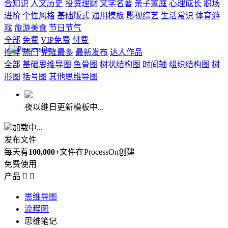
合知识
人文历史
投资理财
文学名著
亲子家庭
心理成长
职场
进阶
个性风格
基础版式
通用模板
影视综艺
生活常识
体育游
戏
旅游美食
节日节气
全部
免费
VIP免费
付费
推荐
热门
克隆最多
最新发布
达人作品
全部
基础思维导图
鱼骨图
树状结构图
时间轴
组织结构图
树
形图
括号图
其他思维导图
夜以继日更新模板中...
加载中...
发布文件
每天有
100,000+
文件在ProcessOn创建
免费使用
产品


思维导图
流程图
思维笔记