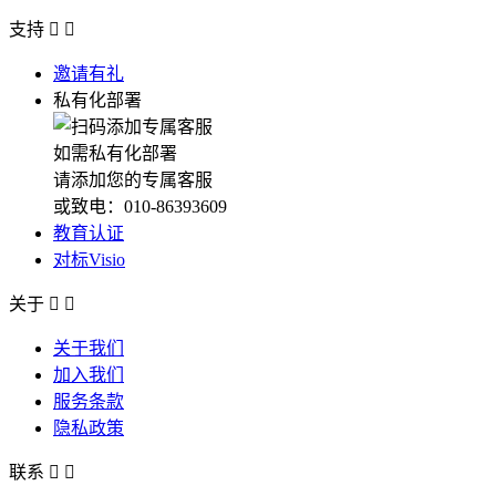
支持


邀请有礼
私有化部署
如需私有化部署
请添加您的专属客服
或致电：010-86393609
教育认证
对标Visio
关于


关于我们
加入我们
服务条款
隐私政策
联系

