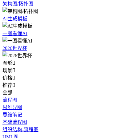
架构图/拓扑图
AI生成模板
一图看懂AI
2026世界杯
图形

场景

价格

推荐

全部
流程图
思维导图
思维笔记
基础流程图
组织结构-流程图
UML图