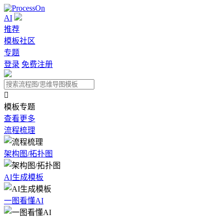
AI
推荐
模板社区
专题
登录
免费注册

模板专题
查看更多
流程梳理
架构图/拓扑图
AI生成模板
一图看懂AI