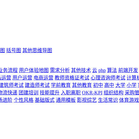
图
括号图
其他思维导图
业务流程
用户体验地图
需求分析
其他技术
云
php
算法
前端开发
品运营
用户运营
电商运营
教师资格证考试
心理咨询师考试
计算
建筑师考试
建造师考试
学前教育
其他教育
初中
高中
大学
小学
物流快递
团建培训
技能提升
入职离职
OKR-KPI
组织结构
采购
场进阶
个性风格
基础版式
通用模板
影视综艺
生活常识
体育游戏