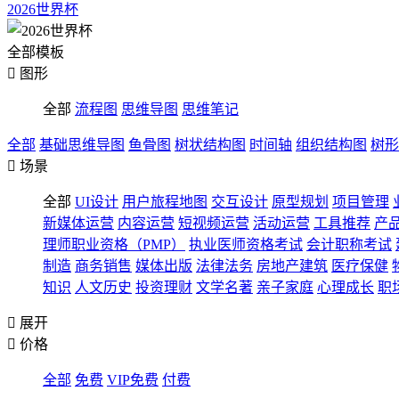
2026世界杯
全部模板

图形
全部
流程图
思维导图
思维笔记
全部
基础思维导图
鱼骨图
树状结构图
时间轴
组织结构图
树形

场景
全部
UI设计
用户旅程地图
交互设计
原型规划
项目管理
新媒体运营
内容运营
短视频运营
活动运营
工具推荐
产
理师职业资格（PMP）
执业医师资格考试
会计职称考试
制造
商务销售
媒体出版
法律法务
房地产建筑
医疗保健
知识
人文历史
投资理财
文学名著
亲子家庭
心理成长
职

展开

价格
全部
免费
VIP免费
付费