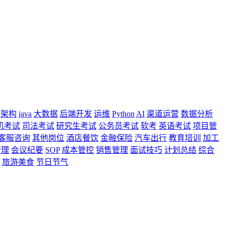
架构
java
大数据
后端开发
运维
Python
AI
渠道运营
数据分析
机考试
司法考试
研究生考试
公务员考试
软考
英语考试
项目管
客服咨询
其他岗位
酒店餐饮
金融保险
汽车出行
教育培训
加工
管理
会议纪要
SOP
成本管控
销售管理
面试技巧
计划总结
综合
旅游美食
节日节气