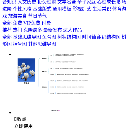
合知识
人文历史
投资理财
文学名著
亲子家庭
心理成长
职场
进阶
个性风格
基础版式
通用模板
影视综艺
生活常识
体育游
戏
旅游美食
节日节气
全部
免费
VIP免费
付费
推荐
热门
克隆最多
最新发布
达人作品
全部
基础思维导图
鱼骨图
树状结构图
时间轴
组织结构图
树
形图
括号图
其他思维导图

收藏
立即使用