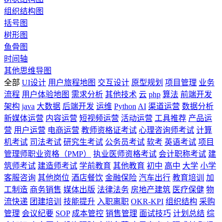
组织结构图
括号图
树形图
鱼骨图
时间轴
其他思维导图
全部
UI设计
用户旅程地图
交互设计
原型规划
项目管理
业务
流程
用户体验地图
需求分析
其他技术
云
php
算法
前端开发
架构
java
大数据
后端开发
运维
Python
AI
渠道运营
数据分析
新媒体运营
内容运营
短视频运营
活动运营
工具推荐
产品运
营
用户运营
电商运营
教师资格证考试
心理咨询师考试
计算
机考试
司法考试
研究生考试
公务员考试
软考
英语考试
项目
管理师职业资格（PMP）
执业医师资格考试
会计职称考试
建
筑师考试
建造师考试
学前教育
其他教育
初中
高中
大学
小学
客服咨询
其他岗位
酒店餐饮
金融保险
汽车出行
教育培训
加
工制造
商务销售
媒体出版
法律法务
房地产建筑
医疗保健
物
流快递
团建培训
技能提升
入职离职
OKR-KPI
组织结构
采购
管理
会议纪要
SOP
成本管控
销售管理
面试技巧
计划总结
综