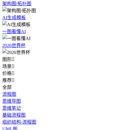
架构图/拓扑图
AI生成模板
一图看懂AI
2026世界杯
图形

场景

价格

推荐

全部
流程图
思维导图
思维笔记
基础流程图
组织结构-流程图
UML图