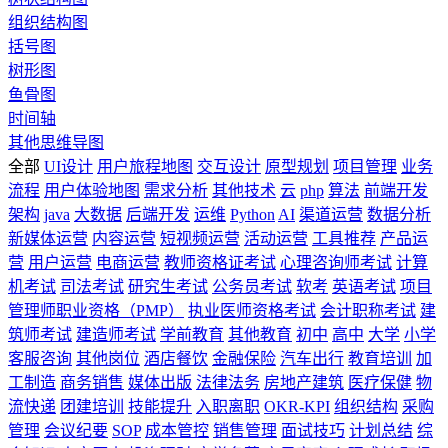
组织结构图
括号图
树形图
鱼骨图
时间轴
其他思维导图
全部
UI设计
用户旅程地图
交互设计
原型规划
项目管理
业务
流程
用户体验地图
需求分析
其他技术
云
php
算法
前端开发
架构
java
大数据
后端开发
运维
Python
AI
渠道运营
数据分析
新媒体运营
内容运营
短视频运营
活动运营
工具推荐
产品运
营
用户运营
电商运营
教师资格证考试
心理咨询师考试
计算
机考试
司法考试
研究生考试
公务员考试
软考
英语考试
项目
管理师职业资格（PMP）
执业医师资格考试
会计职称考试
建
筑师考试
建造师考试
学前教育
其他教育
初中
高中
大学
小学
客服咨询
其他岗位
酒店餐饮
金融保险
汽车出行
教育培训
加
工制造
商务销售
媒体出版
法律法务
房地产建筑
医疗保健
物
流快递
团建培训
技能提升
入职离职
OKR-KPI
组织结构
采购
管理
会议纪要
SOP
成本管控
销售管理
面试技巧
计划总结
综