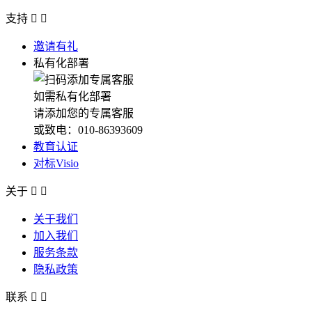
支持


邀请有礼
私有化部署
如需私有化部署
请添加您的专属客服
或致电：010-86393609
教育认证
对标Visio
关于


关于我们
加入我们
服务条款
隐私政策
联系

