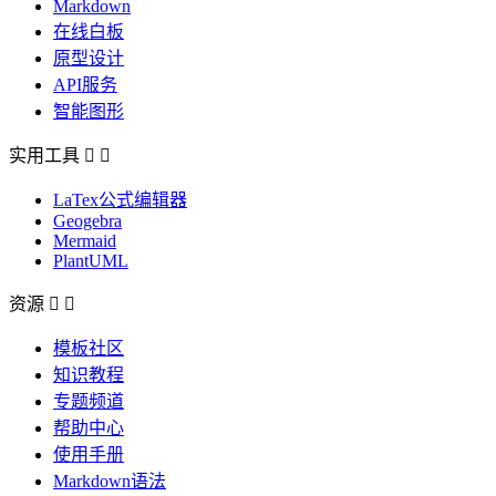
Markdown
在线白板
原型设计
API服务
智能图形
实用工具


LaTex公式编辑器
Geogebra
Mermaid
PlantUML
资源


模板社区
知识教程
专题频道
帮助中心
使用手册
Markdown语法