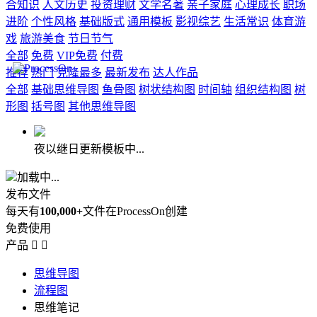
合知识
人文历史
投资理财
文学名著
亲子家庭
心理成长
职场
进阶
个性风格
基础版式
通用模板
影视综艺
生活常识
体育游
戏
旅游美食
节日节气
全部
免费
VIP免费
付费
推荐
热门
克隆最多
最新发布
达人作品
全部
基础思维导图
鱼骨图
树状结构图
时间轴
组织结构图
树
形图
括号图
其他思维导图
夜以继日更新模板中...
加载中...
发布文件
每天有
100,000+
文件在ProcessOn创建
免费使用
产品


思维导图
流程图
思维笔记