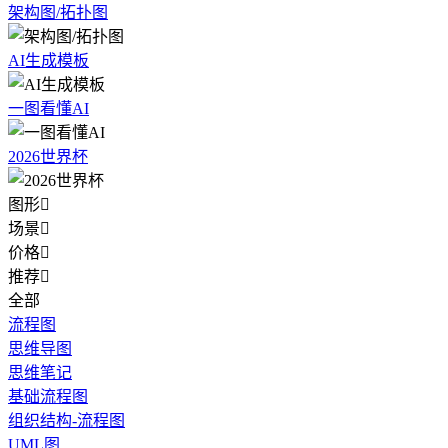
架构图/拓扑图
AI生成模板
一图看懂AI
2026世界杯
图形

场景

价格

推荐

全部
流程图
思维导图
思维笔记
基础流程图
组织结构-流程图
UML图