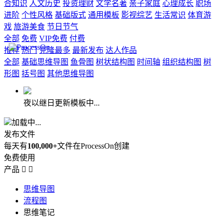
合知识
人文历史
投资理财
文学名著
亲子家庭
心理成长
职场
进阶
个性风格
基础版式
通用模板
影视综艺
生活常识
体育游
戏
旅游美食
节日节气
全部
免费
VIP免费
付费
推荐
热门
克隆最多
最新发布
达人作品
全部
基础思维导图
鱼骨图
树状结构图
时间轴
组织结构图
树
形图
括号图
其他思维导图
夜以继日更新模板中...
加载中...
发布文件
每天有
100,000+
文件在ProcessOn创建
免费使用
产品


思维导图
流程图
思维笔记