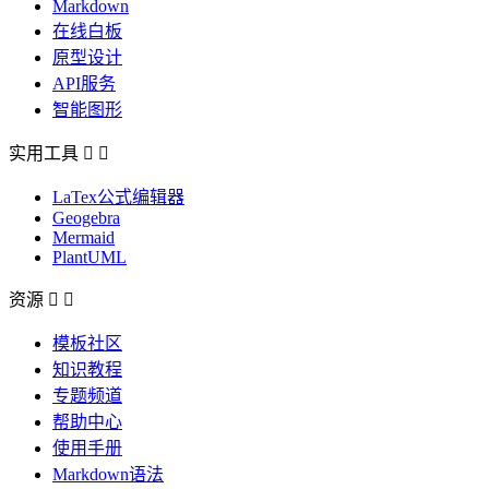
Markdown
在线白板
原型设计
API服务
智能图形
实用工具


LaTex公式编辑器
Geogebra
Mermaid
PlantUML
资源


模板社区
知识教程
专题频道
帮助中心
使用手册
Markdown语法