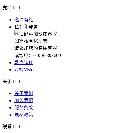
支持


邀请有礼
私有化部署
如需私有化部署
请添加您的专属客服
或致电：010-86393609
教育认证
对标Visio
关于


关于我们
加入我们
服务条款
隐私政策
联系

