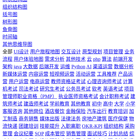
组织结构图
括号图
树形图
鱼骨图
时间轴
其他思维导图
全部
UI设计
用户旅程地图
交互设计
原型规划
项目管理
业务
流程
用户体验地图
需求分析
其他技术
云
php
算法
前端开发
架构
java
大数据
后端开发
运维
Python
AI
渠道运营
数据分析
新媒体运营
内容运营
短视频运营
活动运营
工具推荐
产品运
营
用户运营
电商运营
教师资格证考试
心理咨询师考试
计算
机考试
司法考试
研究生考试
公务员考试
软考
英语考试
项目
管理师职业资格（PMP）
执业医师资格考试
会计职称考试
建
筑师考试
建造师考试
学前教育
其他教育
初中
高中
大学
小学
客服咨询
其他岗位
酒店餐饮
金融保险
汽车出行
教育培训
加
工制造
商务销售
媒体出版
法律法务
房地产建筑
医疗保健
物
流快递
团建培训
技能提升
入职离职
OKR-KPI
组织结构
采购
管理
会议纪要
SOP
成本管控
销售管理
面试技巧
计划总结
综