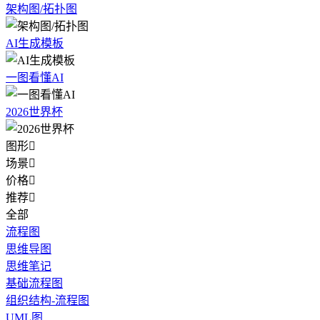
架构图/拓扑图
AI生成模板
一图看懂AI
2026世界杯
图形

场景

价格

推荐

全部
流程图
思维导图
思维笔记
基础流程图
组织结构-流程图
UML图