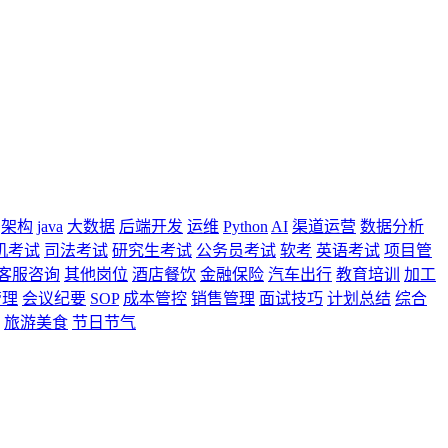
架构
java
大数据
后端开发
运维
Python
AI
渠道运营
数据分析
机考试
司法考试
研究生考试
公务员考试
软考
英语考试
项目管
客服咨询
其他岗位
酒店餐饮
金融保险
汽车出行
教育培训
加工
管理
会议纪要
SOP
成本管控
销售管理
面试技巧
计划总结
综合
旅游美食
节日节气