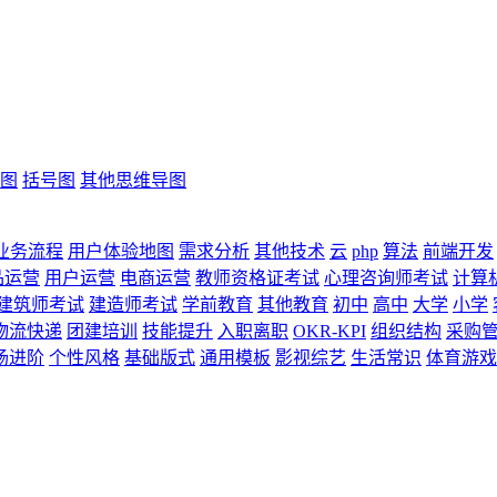
图
括号图
其他思维导图
业务流程
用户体验地图
需求分析
其他技术
云
php
算法
前端开发
品运营
用户运营
电商运营
教师资格证考试
心理咨询师考试
计算
建筑师考试
建造师考试
学前教育
其他教育
初中
高中
大学
小学
物流快递
团建培训
技能提升
入职离职
OKR-KPI
组织结构
采购
场进阶
个性风格
基础版式
通用模板
影视综艺
生活常识
体育游戏