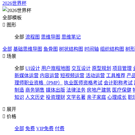
2026世界杯
全部模板

图形
全部
流程图
思维导图
思维笔记
全部
基础思维导图
鱼骨图
树状结构图
时间轴
组织结构图
树形

场景
全部
UI设计
用户旅程地图
交互设计
原型规划
项目管理
新媒体运营
内容运营
短视频运营
活动运营
工具推荐
产
理师职业资格（PMP）
执业医师资格考试
会计职称考试
制造
商务销售
媒体出版
法律法务
房地产建筑
医疗保健
知识
人文历史
投资理财
文学名著
亲子家庭
心理成长
职

展开

价格
全部
免费
VIP免费
付费