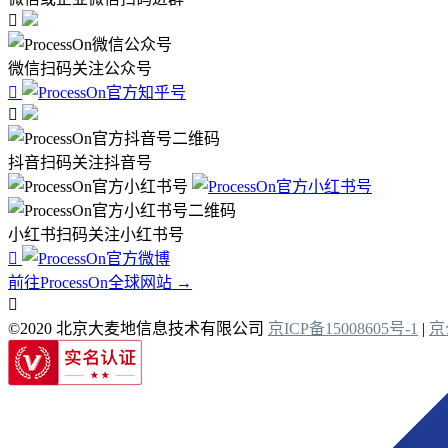

微信扫码关注公众号


抖音扫码关注抖音号
小红书扫码关注小红书号

前往ProcessOn全球网站 →

©2020 北京大麦地信息技术有限公司
京ICP备15008605号-1
|
京