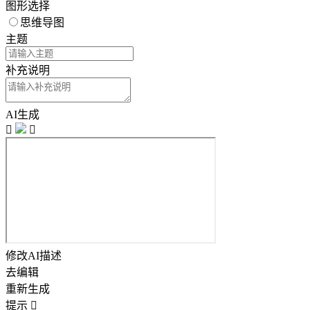
图形选择
思维导图
主题
补充说明
AI生成


修改AI描述
去编辑
重新生成
提示
