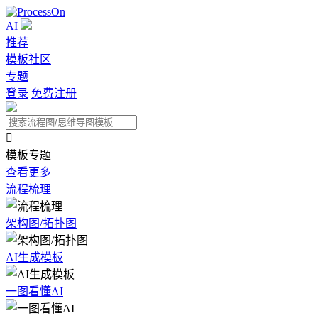
AI
推荐
模板社区
专题
登录
免费注册

模板专题
查看更多
流程梳理
架构图/拓扑图
AI生成模板
一图看懂AI