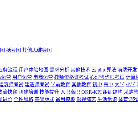
图
括号图
其他思维导图
业务流程
用户体验地图
需求分析
其他技术
云
php
算法
前端开发
品运营
用户运营
电商运营
教师资格证考试
心理咨询师考试
计算
建筑师考试
建造师考试
学前教育
其他教育
初中
高中
大学
小学
物流快递
团建培训
技能提升
入职离职
OKR-KPI
组织结构
采购
场进阶
个性风格
基础版式
通用模板
影视综艺
生活常识
体育游戏