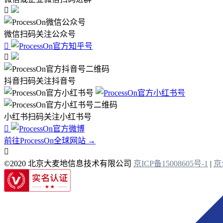

微信扫码关注公众号


抖音扫码关注抖音号
小红书扫码关注小红书号

前往ProcessOn全球网站 →

©2020 北京大麦地信息技术有限公司
京ICP备15008605号-1
|
京