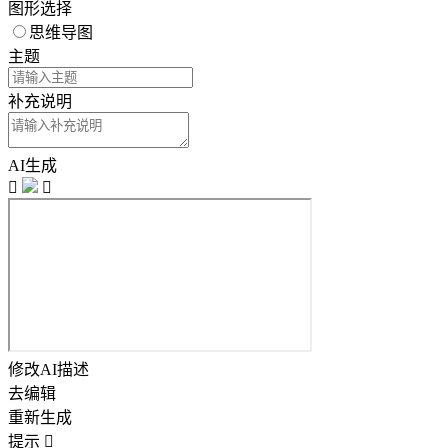
图形选择
思维导图
主题
补充说明
AI生成


修改AI描述
去编辑
重新生成
提示
