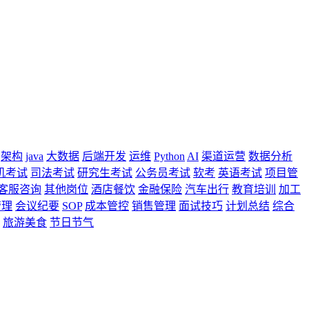
架构
java
大数据
后端开发
运维
Python
AI
渠道运营
数据分析
机考试
司法考试
研究生考试
公务员考试
软考
英语考试
项目管
客服咨询
其他岗位
酒店餐饮
金融保险
汽车出行
教育培训
加工
管理
会议纪要
SOP
成本管控
销售管理
面试技巧
计划总结
综合
旅游美食
节日节气