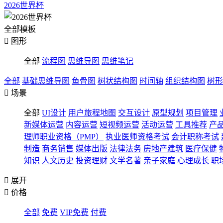
2026世界杯
全部模板

图形
全部
流程图
思维导图
思维笔记
全部
基础思维导图
鱼骨图
树状结构图
时间轴
组织结构图
树形

场景
全部
UI设计
用户旅程地图
交互设计
原型规划
项目管理
新媒体运营
内容运营
短视频运营
活动运营
工具推荐
产
理师职业资格（PMP）
执业医师资格考试
会计职称考试
制造
商务销售
媒体出版
法律法务
房地产建筑
医疗保健
知识
人文历史
投资理财
文学名著
亲子家庭
心理成长
职

展开

价格
全部
免费
VIP免费
付费