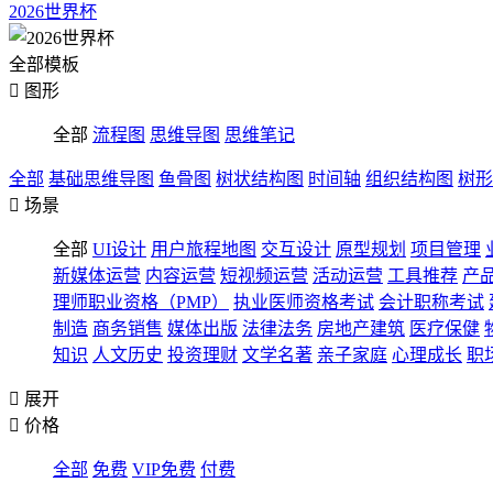
2026世界杯
全部模板

图形
全部
流程图
思维导图
思维笔记
全部
基础思维导图
鱼骨图
树状结构图
时间轴
组织结构图
树形

场景
全部
UI设计
用户旅程地图
交互设计
原型规划
项目管理
新媒体运营
内容运营
短视频运营
活动运营
工具推荐
产
理师职业资格（PMP）
执业医师资格考试
会计职称考试
制造
商务销售
媒体出版
法律法务
房地产建筑
医疗保健
知识
人文历史
投资理财
文学名著
亲子家庭
心理成长
职

展开

价格
全部
免费
VIP免费
付费