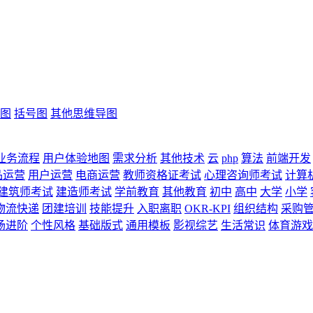
图
括号图
其他思维导图
业务流程
用户体验地图
需求分析
其他技术
云
php
算法
前端开发
品运营
用户运营
电商运营
教师资格证考试
心理咨询师考试
计算
建筑师考试
建造师考试
学前教育
其他教育
初中
高中
大学
小学
物流快递
团建培训
技能提升
入职离职
OKR-KPI
组织结构
采购
场进阶
个性风格
基础版式
通用模板
影视综艺
生活常识
体育游戏