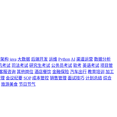
架构
java
大数据
后端开发
运维
Python
AI
渠道运营
数据分析
机考试
司法考试
研究生考试
公务员考试
软考
英语考试
项目管
客服咨询
其他岗位
酒店餐饮
金融保险
汽车出行
教育培训
加工
管理
会议纪要
SOP
成本管控
销售管理
面试技巧
计划总结
综合
旅游美食
节日节气