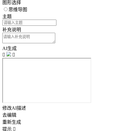
图形选择
思维导图
主题
补充说明
AI生成


修改AI描述
去编辑
重新生成
提示
