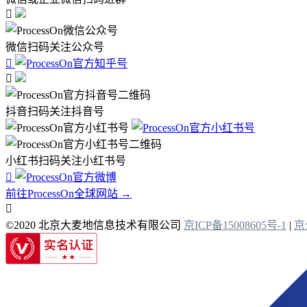

微信扫码关注公众号


抖音扫码关注抖音号
小红书扫码关注小红书号

前往ProcessOn全球网站 →

©2020 北京大麦地信息技术有限公司
京ICP备15008605号-1
|
京