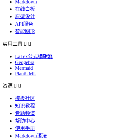
Markdown
在线白板
原型设计
API服务
智能图形
实用工具


LaTex公式编辑器
Geogebra
Mermaid
PlantUML
资源


模板社区
知识教程
专题频道
帮助中心
使用手册
Markdown语法