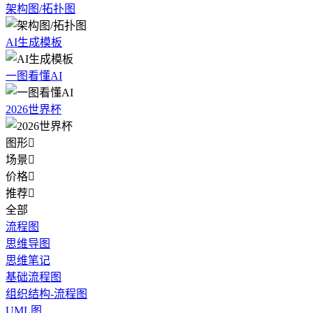
架构图/拓扑图
AI生成模板
一图看懂AI
2026世界杯
图形

场景

价格

推荐

全部
流程图
思维导图
思维笔记
基础流程图
组织结构-流程图
UML图