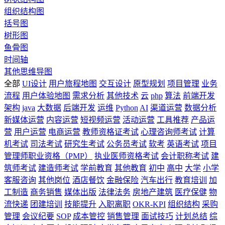
组织结构图
括号图
树形图
鱼骨图
时间轴
其他思维导图
全部
UI设计
用户旅程地图
交互设计
原型规划
项目管理
业务
流程
用户体验地图
需求分析
其他技术
云
php
算法
前端开发
架构
java
大数据
后端开发
运维
Python
AI
渠道运营
数据分析
新媒体运营
内容运营
短视频运营
活动运营
工具推荐
产品运
营
用户运营
电商运营
教师资格证考试
心理咨询师考试
计算
机考试
司法考试
研究生考试
公务员考试
软考
英语考试
项目
管理师职业资格（PMP）
执业医师资格考试
会计职称考试
建
筑师考试
建造师考试
学前教育
其他教育
初中
高中
大学
小学
客服咨询
其他岗位
酒店餐饮
金融保险
汽车出行
教育培训
加
工制造
商务销售
媒体出版
法律法务
房地产建筑
医疗保健
物
流快递
团建培训
技能提升
入职离职
OKR-KPI
组织结构
采购
管理
会议纪要
SOP
成本管控
销售管理
面试技巧
计划总结
综