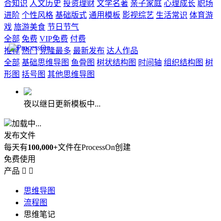
合知识
人文历史
投资理财
文学名著
亲子家庭
心理成长
职场
进阶
个性风格
基础版式
通用模板
影视综艺
生活常识
体育游
戏
旅游美食
节日节气
全部
免费
VIP免费
付费
推荐
热门
克隆最多
最新发布
达人作品
全部
基础思维导图
鱼骨图
树状结构图
时间轴
组织结构图
树
形图
括号图
其他思维导图
夜以继日更新模板中...
加载中...
发布文件
每天有
100,000+
文件在ProcessOn创建
免费使用
产品


思维导图
流程图
思维笔记