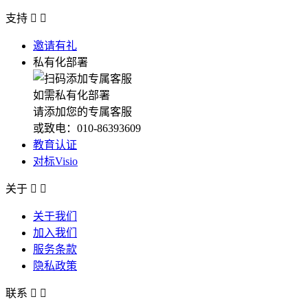
支持


邀请有礼
私有化部署
如需私有化部署
请添加您的专属客服
或致电：010-86393609
教育认证
对标Visio
关于


关于我们
加入我们
服务条款
隐私政策
联系

