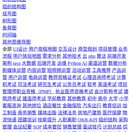
组织结构图
括号图
树形图
鱼骨图
时间轴
其他思维导图
全部
UI设计
用户旅程地图
交互设计
原型规划
项目管理
业务
流程
用户体验地图
需求分析
其他技术
云
php
算法
前端开发
架构
java
大数据
后端开发
运维
Python
AI
渠道运营
数据分析
新媒体运营
内容运营
短视频运营
活动运营
工具推荐
产品运
营
用户运营
电商运营
教师资格证考试
心理咨询师考试
计算
机考试
司法考试
研究生考试
公务员考试
软考
英语考试
项目
管理师职业资格（PMP）
执业医师资格考试
会计职称考试
建
筑师考试
建造师考试
学前教育
其他教育
初中
高中
大学
小学
客服咨询
其他岗位
酒店餐饮
金融保险
汽车出行
教育培训
加
工制造
商务销售
媒体出版
法律法务
房地产建筑
医疗保健
物
流快递
团建培训
技能提升
入职离职
OKR-KPI
组织结构
采购
管理
会议纪要
SOP
成本管控
销售管理
面试技巧
计划总结
综