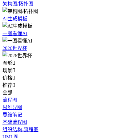
架构图/拓扑图
AI生成模板
一图看懂AI
2026世界杯
图形

场景

价格

推荐

全部
流程图
思维导图
思维笔记
基础流程图
组织结构-流程图
UML图