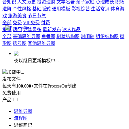
合知识
人文历史
投资理财
文学名著
亲子家庭
心理成长
职场
进阶
个性风格
基础版式
通用模板
影视综艺
生活常识
体育游
戏
旅游美食
节日节气
全部
免费
VIP免费
付费
推荐
热门
克隆最多
最新发布
达人作品
全部
基础思维导图
鱼骨图
树状结构图
时间轴
组织结构图
树
形图
括号图
其他思维导图
夜以继日更新模板中...
加载中...
发布文件
每天有
100,000+
文件在ProcessOn创建
免费使用
产品


思维导图
流程图
思维笔记