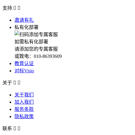
支持


邀请有礼
私有化部署
如需私有化部署
请添加您的专属客服
或致电：010-86393609
教育认证
对标Visio
关于


关于我们
加入我们
服务条款
隐私政策
联系

