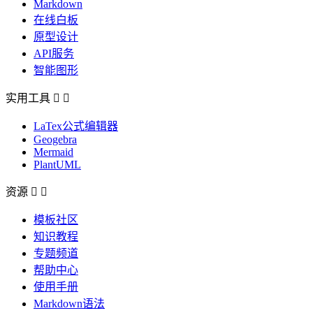
Markdown
在线白板
原型设计
API服务
智能图形
实用工具


LaTex公式编辑器
Geogebra
Mermaid
PlantUML
资源


模板社区
知识教程
专题频道
帮助中心
使用手册
Markdown语法