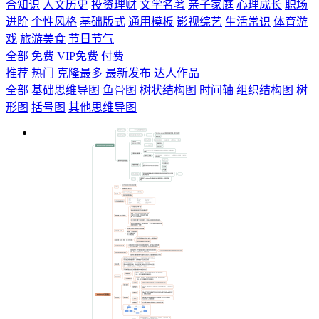
合知识
人文历史
投资理财
文学名著
亲子家庭
心理成长
职场
进阶
个性风格
基础版式
通用模板
影视综艺
生活常识
体育游
戏
旅游美食
节日节气
全部
免费
VIP免费
付费
推荐
热门
克隆最多
最新发布
达人作品
全部
基础思维导图
鱼骨图
树状结构图
时间轴
组织结构图
树
形图
括号图
其他思维导图