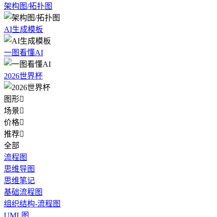
架构图/拓扑图
AI生成模板
一图看懂AI
2026世界杯
图形

场景

价格

推荐

全部
流程图
思维导图
思维笔记
基础流程图
组织结构-流程图
UML图