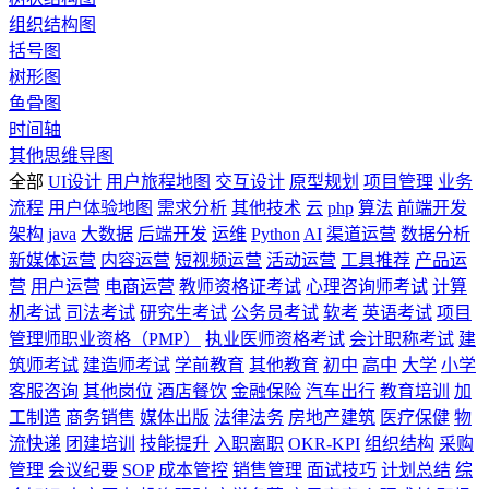
组织结构图
括号图
树形图
鱼骨图
时间轴
其他思维导图
全部
UI设计
用户旅程地图
交互设计
原型规划
项目管理
业务
流程
用户体验地图
需求分析
其他技术
云
php
算法
前端开发
架构
java
大数据
后端开发
运维
Python
AI
渠道运营
数据分析
新媒体运营
内容运营
短视频运营
活动运营
工具推荐
产品运
营
用户运营
电商运营
教师资格证考试
心理咨询师考试
计算
机考试
司法考试
研究生考试
公务员考试
软考
英语考试
项目
管理师职业资格（PMP）
执业医师资格考试
会计职称考试
建
筑师考试
建造师考试
学前教育
其他教育
初中
高中
大学
小学
客服咨询
其他岗位
酒店餐饮
金融保险
汽车出行
教育培训
加
工制造
商务销售
媒体出版
法律法务
房地产建筑
医疗保健
物
流快递
团建培训
技能提升
入职离职
OKR-KPI
组织结构
采购
管理
会议纪要
SOP
成本管控
销售管理
面试技巧
计划总结
综