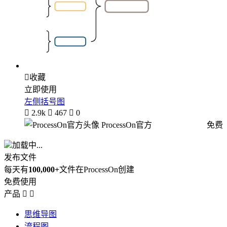

收藏
立即使用
左侧括号图

2.9k

467

0
ProcessOn官方
免费
加载中...
发布文件
每天有
100,000+
文件在ProcessOn创建
免费使用
产品


思维导图
流程图