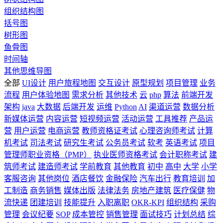
组织结构图
括号图
树形图
鱼骨图
时间轴
其他思维导图
全部
UI设计
用户旅程地图
交互设计
原型规划
项目管理
业务
流程
用户体验地图
需求分析
其他技术
云
php
算法
前端开发
架构
java
大数据
后端开发
运维
Python
AI
渠道运营
数据分析
新媒体运营
内容运营
短视频运营
活动运营
工具推荐
产品运
营
用户运营
电商运营
教师资格证考试
心理咨询师考试
计算
机考试
司法考试
研究生考试
公务员考试
软考
英语考试
项目
管理师职业资格（PMP）
执业医师资格考试
会计职称考试
建
筑师考试
建造师考试
学前教育
其他教育
初中
高中
大学
小学
客服咨询
其他岗位
酒店餐饮
金融保险
汽车出行
教育培训
加
工制造
商务销售
媒体出版
法律法务
房地产建筑
医疗保健
物
流快递
团建培训
技能提升
入职离职
OKR-KPI
组织结构
采购
管理
会议纪要
SOP
成本管控
销售管理
面试技巧
计划总结
综