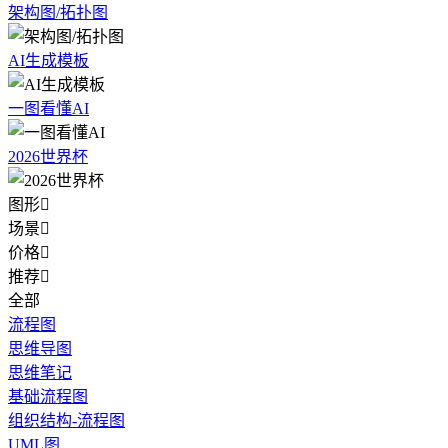
架构图/拓扑图
AI生成模板
一图看懂AI
2026世界杯
图形

场景

价格

推荐

全部
流程图
思维导图
思维笔记
基础流程图
组织结构-流程图
UML图