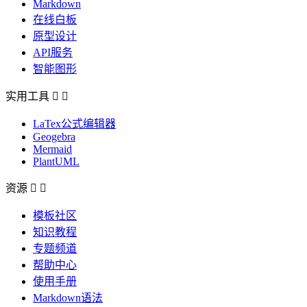
Markdown
在线白板
原型设计
API服务
智能图形
实用工具


LaTex公式编辑器
Geogebra
Mermaid
PlantUML
资源


模板社区
知识教程
专题频道
帮助中心
使用手册
Markdown语法