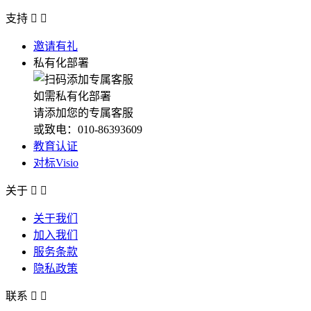
支持


邀请有礼
私有化部署
如需私有化部署
请添加您的专属客服
或致电：010-86393609
教育认证
对标Visio
关于


关于我们
加入我们
服务条款
隐私政策
联系

