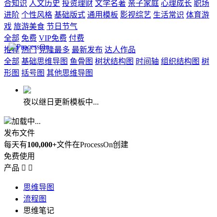
合知识
人文历史
投资理财
文学名著
亲子家庭
心理成长
职场
进阶
个性风格
基础版式
通用模板
影视综艺
生活常识
体育游
戏
旅游美食
节日节气
全部
免费
VIP免费
付费
推荐
热门
克隆最多
最新发布
达人作品
全部
基础思维导图
鱼骨图
树状结构图
时间轴
组织结构图
树
形图
括号图
其他思维导图
夜以继日更新模板中...
加载中...
发布文件
每天有
100,000+
文件在ProcessOn创建
免费使用
产品


思维导图
流程图
思维笔记