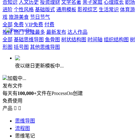
合知识
人文历史
投资理财
文学名著
亲子家庭
心理成长
职场
进阶
个性风格
基础版式
通用模板
影视综艺
生活常识
体育游
戏
旅游美食
节日节气
全部
免费
VIP免费
付费
推荐
热门
克隆最多
最新发布
达人作品
全部
基础思维导图
鱼骨图
树状结构图
时间轴
组织结构图
树
形图
括号图
其他思维导图
夜以继日更新模板中...
加载中...
发布文件
每天有
100,000+
文件在ProcessOn创建
免费使用
产品


思维导图
流程图
思维笔记