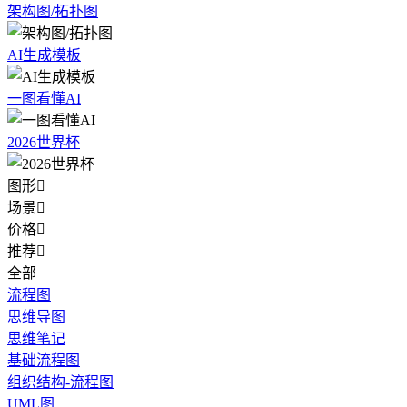
架构图/拓扑图
AI生成模板
一图看懂AI
2026世界杯
图形

场景

价格

推荐

全部
流程图
思维导图
思维笔记
基础流程图
组织结构-流程图
UML图