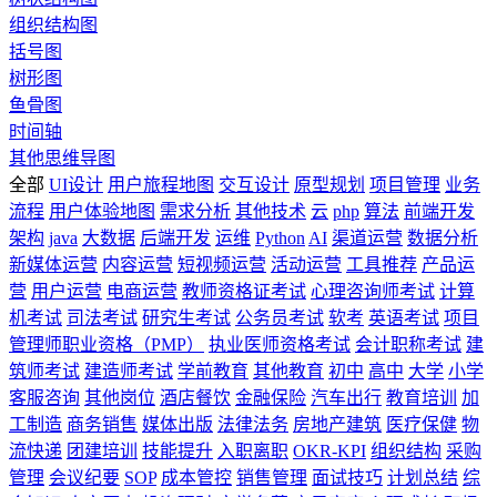
组织结构图
括号图
树形图
鱼骨图
时间轴
其他思维导图
全部
UI设计
用户旅程地图
交互设计
原型规划
项目管理
业务
流程
用户体验地图
需求分析
其他技术
云
php
算法
前端开发
架构
java
大数据
后端开发
运维
Python
AI
渠道运营
数据分析
新媒体运营
内容运营
短视频运营
活动运营
工具推荐
产品运
营
用户运营
电商运营
教师资格证考试
心理咨询师考试
计算
机考试
司法考试
研究生考试
公务员考试
软考
英语考试
项目
管理师职业资格（PMP）
执业医师资格考试
会计职称考试
建
筑师考试
建造师考试
学前教育
其他教育
初中
高中
大学
小学
客服咨询
其他岗位
酒店餐饮
金融保险
汽车出行
教育培训
加
工制造
商务销售
媒体出版
法律法务
房地产建筑
医疗保健
物
流快递
团建培训
技能提升
入职离职
OKR-KPI
组织结构
采购
管理
会议纪要
SOP
成本管控
销售管理
面试技巧
计划总结
综