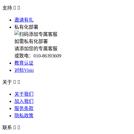
支持


邀请有礼
私有化部署
如需私有化部署
请添加您的专属客服
或致电：010-86393609
教育认证
对标Visio
关于


关于我们
加入我们
服务条款
隐私政策
联系

