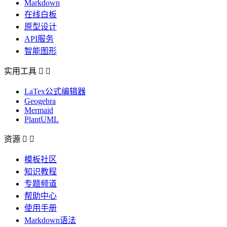
Markdown
在线白板
原型设计
API服务
智能图形
实用工具


LaTex公式编辑器
Geogebra
Mermaid
PlantUML
资源


模板社区
知识教程
专题频道
帮助中心
使用手册
Markdown语法