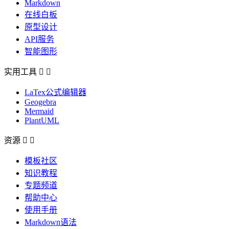
Markdown
在线白板
原型设计
API服务
智能图形
实用工具


LaTex公式编辑器
Geogebra
Mermaid
PlantUML
资源


模板社区
知识教程
专题频道
帮助中心
使用手册
Markdown语法