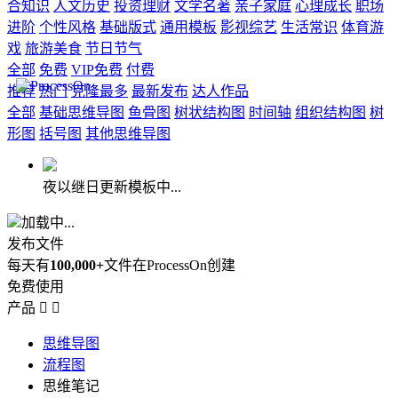
合知识
人文历史
投资理财
文学名著
亲子家庭
心理成长
职场
进阶
个性风格
基础版式
通用模板
影视综艺
生活常识
体育游
戏
旅游美食
节日节气
全部
免费
VIP免费
付费
推荐
热门
克隆最多
最新发布
达人作品
全部
基础思维导图
鱼骨图
树状结构图
时间轴
组织结构图
树
形图
括号图
其他思维导图
夜以继日更新模板中...
加载中...
发布文件
每天有
100,000+
文件在ProcessOn创建
免费使用
产品


思维导图
流程图
思维笔记