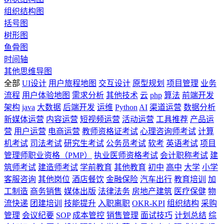
组织结构图
括号图
树形图
鱼骨图
时间轴
其他思维导图
全部
UI设计
用户旅程地图
交互设计
原型规划
项目管理
业务
流程
用户体验地图
需求分析
其他技术
云
php
算法
前端开发
架构
java
大数据
后端开发
运维
Python
AI
渠道运营
数据分析
新媒体运营
内容运营
短视频运营
活动运营
工具推荐
产品运
营
用户运营
电商运营
教师资格证考试
心理咨询师考试
计算
机考试
司法考试
研究生考试
公务员考试
软考
英语考试
项目
管理师职业资格（PMP）
执业医师资格考试
会计职称考试
建
筑师考试
建造师考试
学前教育
其他教育
初中
高中
大学
小学
客服咨询
其他岗位
酒店餐饮
金融保险
汽车出行
教育培训
加
工制造
商务销售
媒体出版
法律法务
房地产建筑
医疗保健
物
流快递
团建培训
技能提升
入职离职
OKR-KPI
组织结构
采购
管理
会议纪要
SOP
成本管控
销售管理
面试技巧
计划总结
综