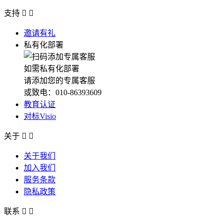
支持


邀请有礼
私有化部署
如需私有化部署
请添加您的专属客服
或致电：010-86393609
教育认证
对标Visio
关于


关于我们
加入我们
服务条款
隐私政策
联系

