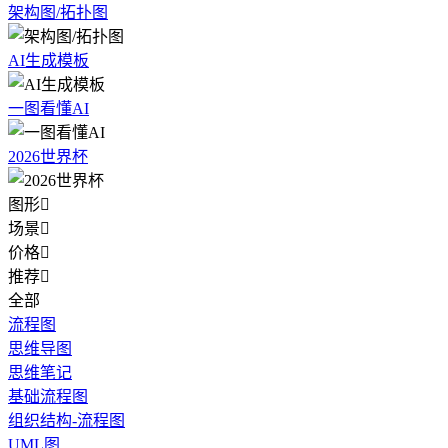
架构图/拓扑图
AI生成模板
一图看懂AI
2026世界杯
图形

场景

价格

推荐

全部
流程图
思维导图
思维笔记
基础流程图
组织结构-流程图
UML图