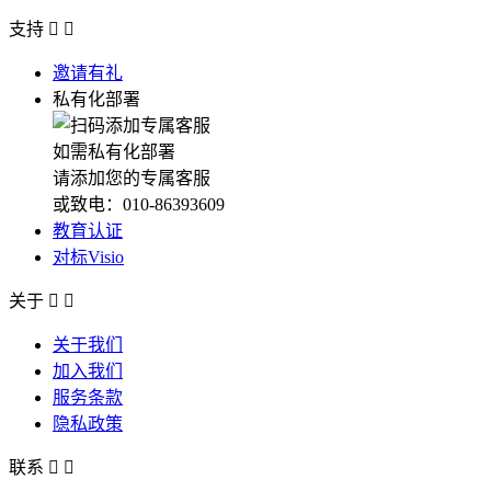
支持


邀请有礼
私有化部署
如需私有化部署
请添加您的专属客服
或致电：010-86393609
教育认证
对标Visio
关于


关于我们
加入我们
服务条款
隐私政策
联系

