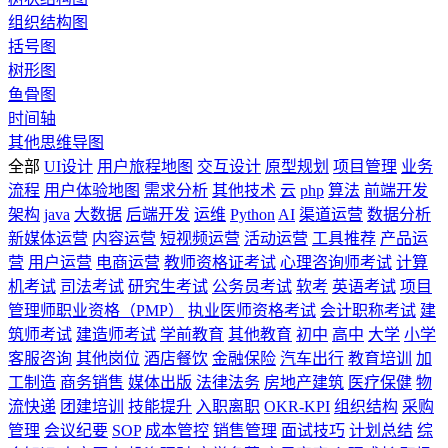
组织结构图
括号图
树形图
鱼骨图
时间轴
其他思维导图
全部
UI设计
用户旅程地图
交互设计
原型规划
项目管理
业务
流程
用户体验地图
需求分析
其他技术
云
php
算法
前端开发
架构
java
大数据
后端开发
运维
Python
AI
渠道运营
数据分析
新媒体运营
内容运营
短视频运营
活动运营
工具推荐
产品运
营
用户运营
电商运营
教师资格证考试
心理咨询师考试
计算
机考试
司法考试
研究生考试
公务员考试
软考
英语考试
项目
管理师职业资格（PMP）
执业医师资格考试
会计职称考试
建
筑师考试
建造师考试
学前教育
其他教育
初中
高中
大学
小学
客服咨询
其他岗位
酒店餐饮
金融保险
汽车出行
教育培训
加
工制造
商务销售
媒体出版
法律法务
房地产建筑
医疗保健
物
流快递
团建培训
技能提升
入职离职
OKR-KPI
组织结构
采购
管理
会议纪要
SOP
成本管控
销售管理
面试技巧
计划总结
综