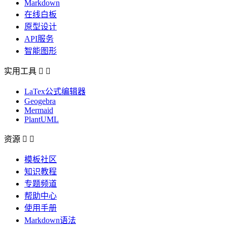
Markdown
在线白板
原型设计
API服务
智能图形
实用工具


LaTex公式编辑器
Geogebra
Mermaid
PlantUML
资源


模板社区
知识教程
专题频道
帮助中心
使用手册
Markdown语法