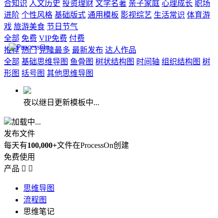
合知识
人文历史
投资理财
文学名著
亲子家庭
心理成长
职场
进阶
个性风格
基础版式
通用模板
影视综艺
生活常识
体育游
戏
旅游美食
节日节气
全部
免费
VIP免费
付费
推荐
热门
克隆最多
最新发布
达人作品
全部
基础思维导图
鱼骨图
树状结构图
时间轴
组织结构图
树
形图
括号图
其他思维导图
夜以继日更新模板中...
加载中...
发布文件
每天有
100,000+
文件在ProcessOn创建
免费使用
产品


思维导图
流程图
思维笔记