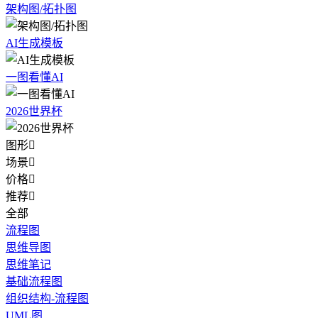
架构图/拓扑图
AI生成模板
一图看懂AI
2026世界杯
图形

场景

价格

推荐

全部
流程图
思维导图
思维笔记
基础流程图
组织结构-流程图
UML图