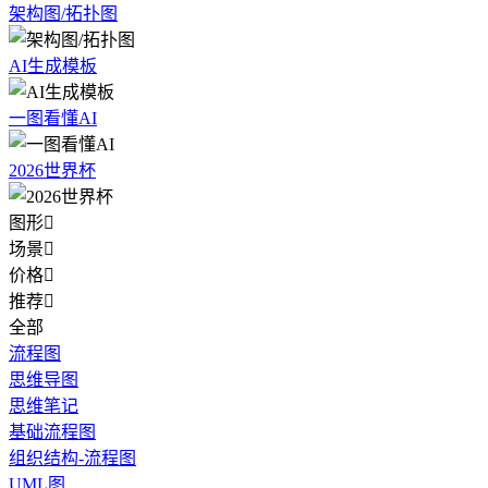
架构图/拓扑图
AI生成模板
一图看懂AI
2026世界杯
图形

场景

价格

推荐

全部
流程图
思维导图
思维笔记
基础流程图
组织结构-流程图
UML图