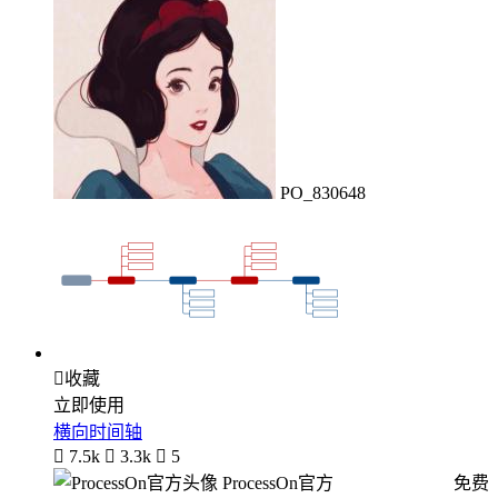
PO_830648

收藏
立即使用
横向时间轴

7.5k

3.3k

5
ProcessOn官方
免费