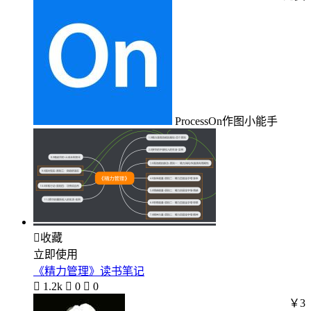
ProcessOn作图小能手

收藏
立即使用
《精力管理》读书笔记

1.2k

0

0
￥3