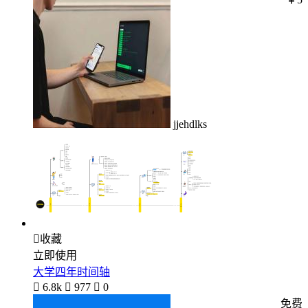
jjehdlks

收藏
立即使用
大学四年时间轴

6.8k

977

0
免费