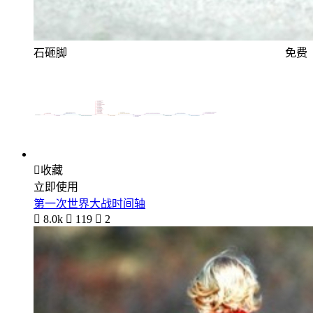
石砸脚
免费

收藏
立即使用
第一次世界大战时间轴

8.0k

119

2