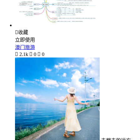

收藏
立即使用
澳门旅游

2.1k

0

0