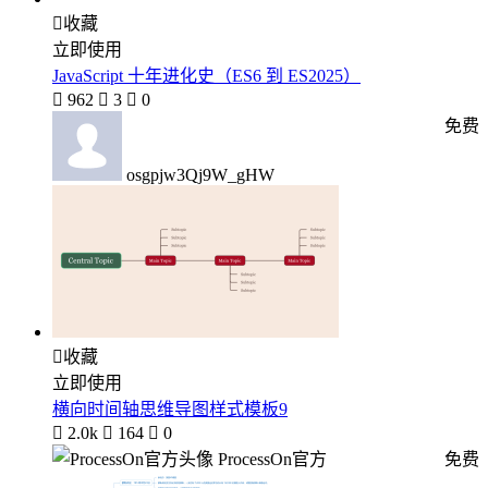

收藏
立即使用
JavaScript 十年进化史（ES6 到 ES2025）

962

3

0
免费
osgpjw3Qj9W_gHW

收藏
立即使用
横向时间轴思维导图样式模板9

2.0k

164

0
ProcessOn官方
免费