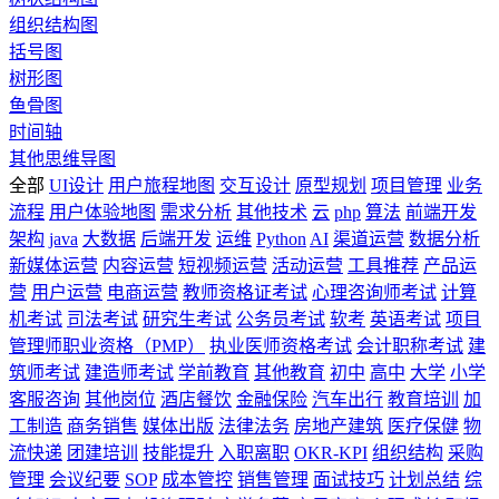
组织结构图
括号图
树形图
鱼骨图
时间轴
其他思维导图
全部
UI设计
用户旅程地图
交互设计
原型规划
项目管理
业务
流程
用户体验地图
需求分析
其他技术
云
php
算法
前端开发
架构
java
大数据
后端开发
运维
Python
AI
渠道运营
数据分析
新媒体运营
内容运营
短视频运营
活动运营
工具推荐
产品运
营
用户运营
电商运营
教师资格证考试
心理咨询师考试
计算
机考试
司法考试
研究生考试
公务员考试
软考
英语考试
项目
管理师职业资格（PMP）
执业医师资格考试
会计职称考试
建
筑师考试
建造师考试
学前教育
其他教育
初中
高中
大学
小学
客服咨询
其他岗位
酒店餐饮
金融保险
汽车出行
教育培训
加
工制造
商务销售
媒体出版
法律法务
房地产建筑
医疗保健
物
流快递
团建培训
技能提升
入职离职
OKR-KPI
组织结构
采购
管理
会议纪要
SOP
成本管控
销售管理
面试技巧
计划总结
综