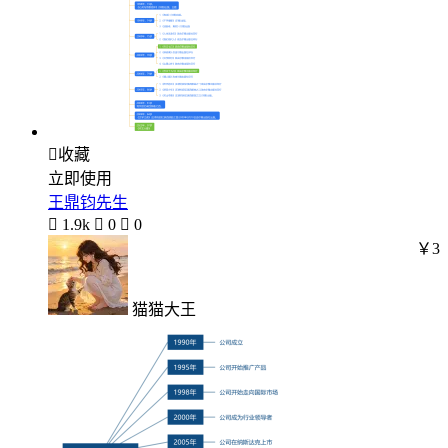

收藏
立即使用
王鼎钧先生

1.9k

0

0
￥3
猫猫大王