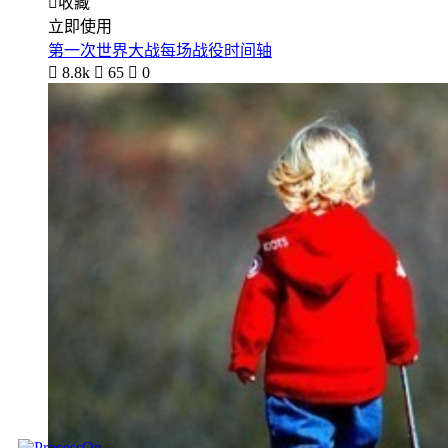

收藏
立即使用
第一次世界大战每场战役时间轴

8.8k

65

0