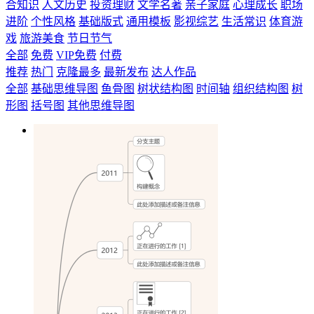
合知识
人文历史
投资理财
文学名著
亲子家庭
心理成长
职场
进阶
个性风格
基础版式
通用模板
影视综艺
生活常识
体育游
戏
旅游美食
节日节气
全部
免费
VIP免费
付费
推荐
热门
克隆最多
最新发布
达人作品
全部
基础思维导图
鱼骨图
树状结构图
时间轴
组织结构图
树
形图
括号图
其他思维导图