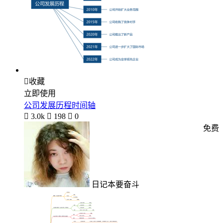

收藏
立即使用
公司发展历程时间轴

3.0k

198

0
免费
日记本要奋斗