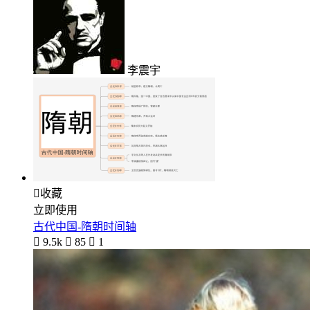
李震宇

收藏
立即使用
古代中国-隋朝时间轴

9.5k

85

1