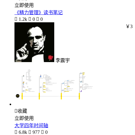
立即使用
《精力管理》读书笔记

1.2k

0

0
￥3
李震宇

收藏
立即使用
大学四年时间轴

6.8k

977

0