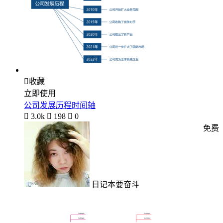

收藏
立即使用
公司发展历程时间轴

3.0k

198

0
免费
日记本要奋斗