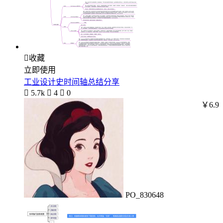

收藏
立即使用
工业设计史时间轴总结分享

5.7k

4

0
￥6.9
PO_830648