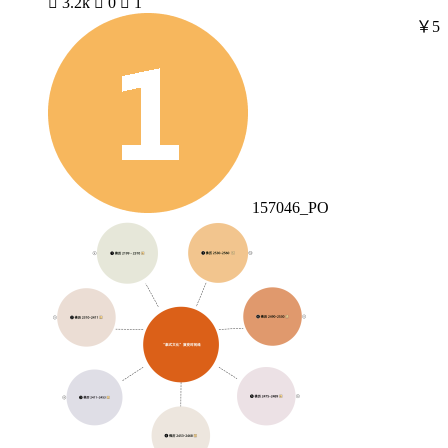

3.2k

0

1
￥5
157046_PO