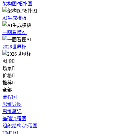
架构图/拓扑图
AI生成模板
一图看懂AI
2026世界杯
图形

场景

价格

推荐

全部
流程图
思维导图
思维笔记
基础流程图
组织结构-流程图
UML图