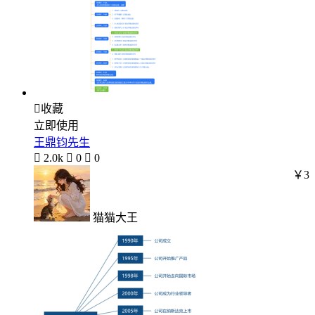

收藏
立即使用
王鼎钧先生

2.0k

0

0
￥3
猫猫大王