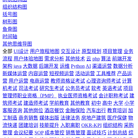
组织结构图
括号图
树形图
鱼骨图
时间轴
其他思维导图
全部
UI设计
用户旅程地图
交互设计
原型规划
项目管理
业务
流程
用户体验地图
需求分析
其他技术
云
php
算法
前端开发
架构
java
大数据
后端开发
运维
Python
AI
渠道运营
数据分析
新媒体运营
内容运营
短视频运营
活动运营
工具推荐
产品运
营
用户运营
电商运营
教师资格证考试
心理咨询师考试
计算
机考试
司法考试
研究生考试
公务员考试
软考
英语考试
项目
管理师职业资格（PMP）
执业医师资格考试
会计职称考试
建
筑师考试
建造师考试
学前教育
其他教育
初中
高中
大学
小学
客服咨询
其他岗位
酒店餐饮
金融保险
汽车出行
教育培训
加
工制造
商务销售
媒体出版
法律法务
房地产建筑
医疗保健
物
流快递
团建培训
技能提升
入职离职
OKR-KPI
组织结构
采购
管理
会议纪要
SOP
成本管控
销售管理
面试技巧
计划总结
综