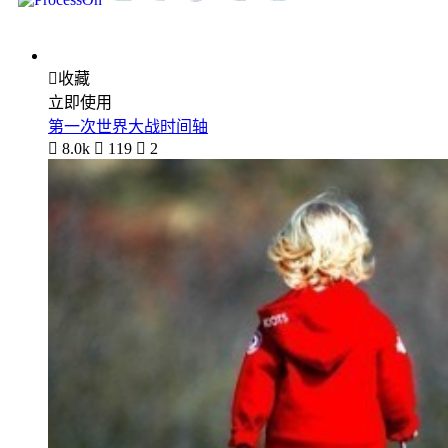

收藏
立即使用
第一次世界大战时间轴

8.0k

119

2