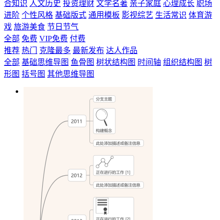
合知识
人文历史
投资理财
文学名著
亲子家庭
心理成长
职场
进阶
个性风格
基础版式
通用模板
影视综艺
生活常识
体育游
戏
旅游美食
节日节气
全部
免费
VIP免费
付费
推荐
热门
克隆最多
最新发布
达人作品
全部
基础思维导图
鱼骨图
树状结构图
时间轴
组织结构图
树
形图
括号图
其他思维导图