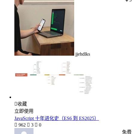
jjehdlks

收藏
立即使用
JavaScript 十年进化史（ES6 到 ES2025）

962

3

0
免费