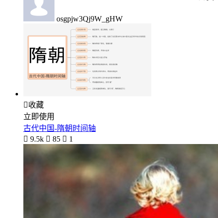
osgpjw3Qj9W_gHW

收藏
立即使用
古代中国-隋朝时间轴

9.5k

85

1