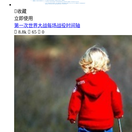

收藏
立即使用
第一次世界大战每场战役时间轴

8.8k

65

0