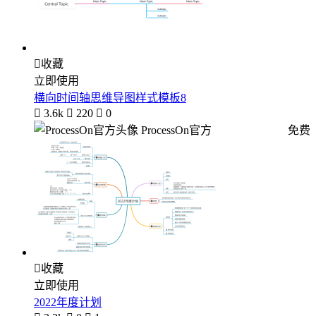

收藏
立即使用
横向时间轴思维导图样式模板8

3.6k

220

0
ProcessOn官方
免费

收藏
立即使用
2022年度计划