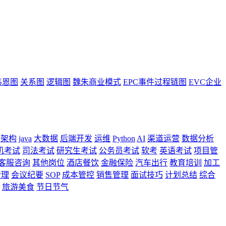
韦恩图
关系图
逻辑图
魏朱商业模式
EPC事件过程链图
EVC企业
架构
java
大数据
后端开发
运维
Python
AI
渠道运营
数据分析
机考试
司法考试
研究生考试
公务员考试
软考
英语考试
项目管
客服咨询
其他岗位
酒店餐饮
金融保险
汽车出行
教育培训
加工
管理
会议纪要
SOP
成本管控
销售管理
面试技巧
计划总结
综合
旅游美食
节日节气