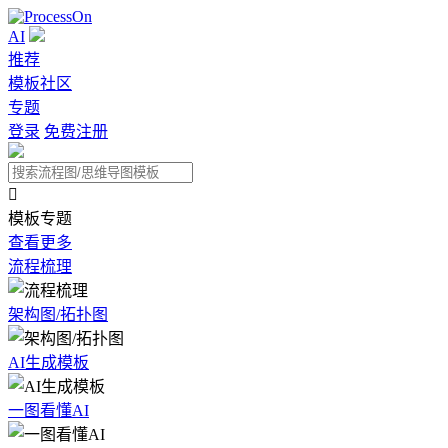
AI
推荐
模板社区
专题
登录
免费注册

模板专题
查看更多
流程梳理
架构图/拓扑图
AI生成模板
一图看懂AI