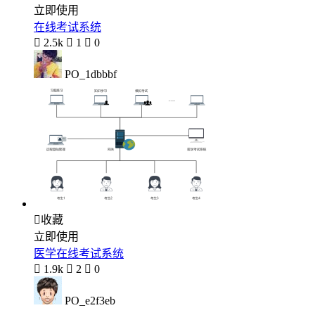
立即使用
在线考试系统

2.5k

1

0
PO_1dbbbf

收藏
立即使用
医学在线考试系统

1.9k

2

0
PO_e2f3eb