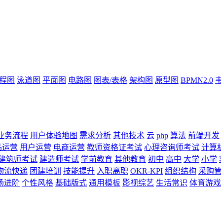
流程图
泳道图
平面图
电路图
图表/表格
架构图
原型图
BPMN2.0
业务流程
用户体验地图
需求分析
其他技术
云
php
算法
前端开发
品运营
用户运营
电商运营
教师资格证考试
心理咨询师考试
计算
建筑师考试
建造师考试
学前教育
其他教育
初中
高中
大学
小学
物流快递
团建培训
技能提升
入职离职
OKR-KPI
组织结构
采购
场进阶
个性风格
基础版式
通用模板
影视综艺
生活常识
体育游戏