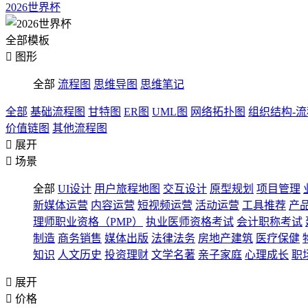
2026世界杯
全部模板

图形
全部
流程图
思维导图
思维笔记
全部
基础流程图
甘特图
ER图
UML图
网络拓扑图
组织结构-
价值链图
其他流程图

展开

场景
全部
UI设计
用户旅程地图
交互设计
原型规划
项目管理
新媒体运营
内容运营
短视频运营
活动运营
工具推荐
产
理师职业资格（PMP）
执业医师资格考试
会计职称考试
制造
商务销售
媒体出版
法律法务
房地产建筑
医疗保健
知识
人文历史
投资理财
文学名著
亲子家庭
心理成长
职

展开

价格