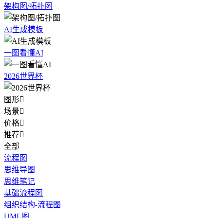
架构图/拓扑图
AI生成模板
一图看懂AI
2026世界杯
图形

场景

价格

推荐

全部
流程图
思维导图
思维笔记
基础流程图
组织结构-流程图
UML图