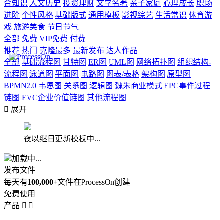
合知识
人文历史
投资理财
文学名著
亲子家庭
心理成长
职场
进阶
个性风格
基础版式
通用模板
影视综艺
生活常识
体育游
戏
旅游美食
节日节气
全部
免费
VIP免费
付费
推荐
热门
克隆最多
最新发布
达人作品
全部
基础流程图
甘特图
ER图
UML图
网络拓扑图
组织结构-
流程图
泳道图
平面图
电路图
图表/表格
架构图
原型图
BPMN2.0
韦恩图
关系图
逻辑图
魏朱商业模式
EPC事件过程
链图
EVC企业价值链图
其他流程图

展开
夜以继日更新模板中...
加载中...
发布文件
每天有
100,000+
文件在ProcessOn创建
免费使用
产品

