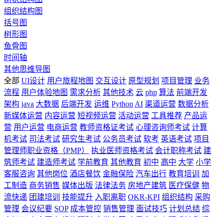
组织结构图
括号图
树形图
鱼骨图
时间轴
其他思维导图
全部
UI设计
用户旅程地图
交互设计
原型规划
项目管理
业务
流程
用户体验地图
需求分析
其他技术
云
php
算法
前端开发
架构
java
大数据
后端开发
运维
Python
AI
渠道运营
数据分析
新媒体运营
内容运营
短视频运营
活动运营
工具推荐
产品运
营
用户运营
电商运营
教师资格证考试
心理咨询师考试
计算
机考试
司法考试
研究生考试
公务员考试
软考
英语考试
项目
管理师职业资格（PMP）
执业医师资格考试
会计职称考试
建
筑师考试
建造师考试
学前教育
其他教育
初中
高中
大学
小学
客服咨询
其他岗位
酒店餐饮
金融保险
汽车出行
教育培训
加
工制造
商务销售
媒体出版
法律法务
房地产建筑
医疗保健
物
流快递
团建培训
技能提升
入职离职
OKR-KPI
组织结构
采购
管理
会议纪要
SOP
成本管控
销售管理
面试技巧
计划总结
综