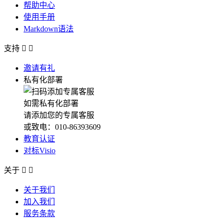
帮助中心
使用手册
Markdown语法
支持


邀请有礼
私有化部署
如需私有化部署
请添加您的专属客服
或致电：010-86393609
教育认证
对标Visio
关于


关于我们
加入我们
服务条款