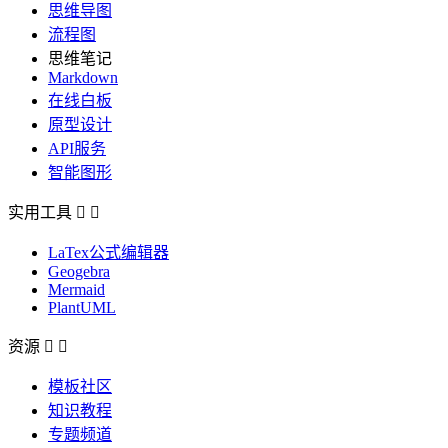
思维导图
流程图
思维笔记
Markdown
在线白板
原型设计
API服务
智能图形
实用工具


LaTex公式编辑器
Geogebra
Mermaid
PlantUML
资源


模板社区
知识教程
专题频道