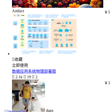
Artifact
￥5

收藏
立即使用
数据应用系统物理部署图

2.1k

19

2
￥3
daax