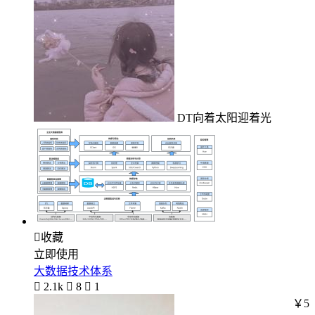
DT向着太阳迎着光

收藏
立即使用
大数据技术体系

2.1k

8

1
￥5