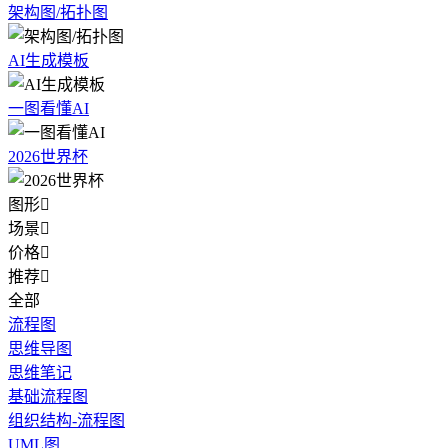
架构图/拓扑图
AI生成模板
一图看懂AI
2026世界杯
图形

场景

价格

推荐

全部
流程图
思维导图
思维笔记
基础流程图
组织结构-流程图
UML图