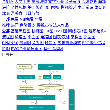
合知识
人文历史
投资理财
文学名著
亲子家庭
心理成长
职场
进阶
个性风格
基础版式
通用模板
影视综艺
生活常识
体育游
戏
旅游美食
节日节气
全部
免费
VIP免费
付费
推荐
热门
克隆最多
最新发布
达人作品
全部
基础流程图
甘特图
ER图
UML图
网络拓扑图
组织结构-
流程图
泳道图
平面图
电路图
图表/表格
架构图
原型图
BPMN2.0
韦恩图
关系图
逻辑图
魏朱商业模式
EPC事件过程
链图
EVC企业价值链图
其他流程图

展开