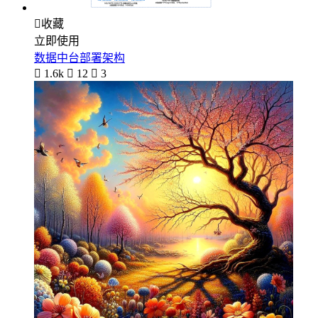

收藏
立即使用
数据中台部署架构

1.6k

12

3