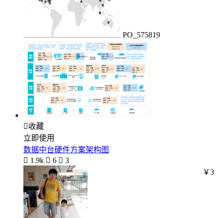
PO_575819

收藏
立即使用
数据中台硬件方案架构图

1.9k

6

3
￥3