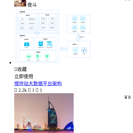
夜斗

收藏
立即使用
搅拌站大数据平台架构

2.2k

1

1
￥8