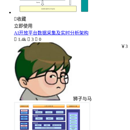

收藏
立即使用
AI开放平台数据采集及实时分析架构

1.4k

3

0
￥3
狮子与马