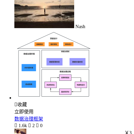
Nash

收藏
立即使用
数据治理框架

1.6k

2

0
￥3