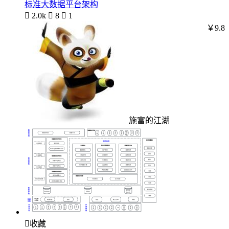
标准大数据平台架构

2.0k

8

1
￥9.8
施富的江湖

收藏