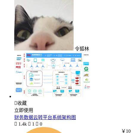
令狐林

收藏
立即使用
财务数据云转平台系统架构图

1.4k

1

0
￥10