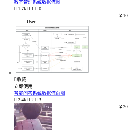
教室管理系统数据流图

1.7k

1

0
￥10
User

收藏
立即使用
智能问答系统数据流向图

2.4k

2

3
￥20