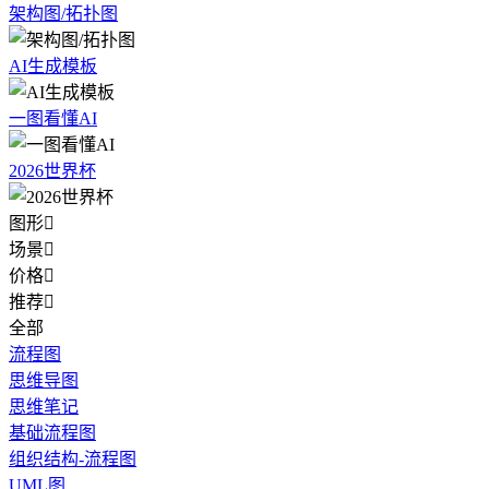
架构图/拓扑图
AI生成模板
一图看懂AI
2026世界杯
图形

场景

价格

推荐

全部
流程图
思维导图
思维笔记
基础流程图
组织结构-流程图
UML图