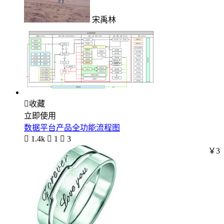
宋禹林

收藏
立即使用
数据平台产品全功能流程图

1.4k

1

3
￥3