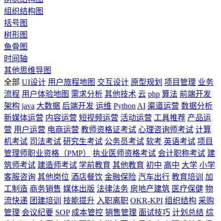
组织结构图
括号图
树形图
鱼骨图
时间轴
其他思维导图
全部
UI设计
用户旅程地图
交互设计
原型规划
项目管理
业务
流程
用户体验地图
需求分析
其他技术
云
php
算法
前端开发
架构
java
大数据
后端开发
运维
Python
AI
渠道运营
数据分析
新媒体运营
内容运营
短视频运营
活动运营
工具推荐
产品运
营
用户运营
电商运营
教师资格证考试
心理咨询师考试
计算
机考试
司法考试
研究生考试
公务员考试
软考
英语考试
项目
管理师职业资格（PMP）
执业医师资格考试
会计职称考试
建
筑师考试
建造师考试
学前教育
其他教育
初中
高中
大学
小学
客服咨询
其他岗位
酒店餐饮
金融保险
汽车出行
教育培训
加
工制造
商务销售
媒体出版
法律法务
房地产建筑
医疗保健
物
流快递
团建培训
技能提升
入职离职
OKR-KPI
组织结构
采购
管理
会议纪要
SOP
成本管控
销售管理
面试技巧
计划总结
综