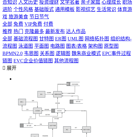
合知识
人文历史
投资理财
文学名著
亲子家庭
心理成长
职场
进阶
个性风格
基础版式
通用模板
影视综艺
生活常识
体育游
戏
旅游美食
节日节气
全部
免费
VIP免费
付费
推荐
热门
克隆最多
最新发布
达人作品
全部
基础流程图
甘特图
ER图
UML图
网络拓扑图
组织结构-
流程图
泳道图
平面图
电路图
图表/表格
架构图
原型图
BPMN2.0
韦恩图
关系图
逻辑图
魏朱商业模式
EPC事件过程
链图
EVC企业价值链图
其他流程图

展开