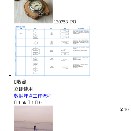
130753_PO

收藏
立即使用
数据埋点工作流程

1.5k

1

0
￥10