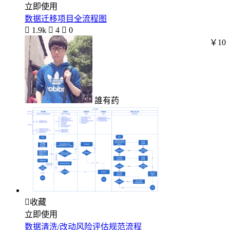
立即使用
数据迁移项目全流程图

1.9k

4

0
￥10
誰有药

收藏
立即使用
数据清洗/改动风险评估规范流程