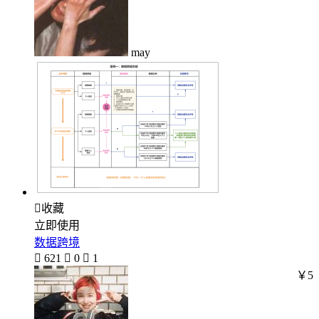
may

收藏
立即使用
数据跨境

621

0

1
￥5