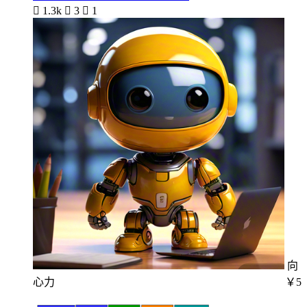

1.3k

3

1
向
心力
￥5