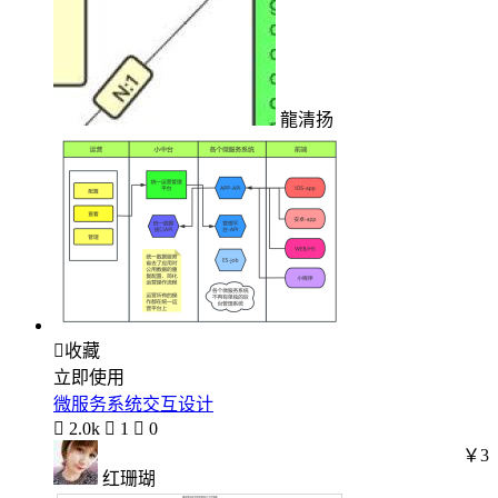
龍清扬

收藏
立即使用
微服务系统交互设计

2.0k

1

0
￥3
红珊瑚