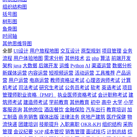
组织结构图
括号图
树形图
鱼骨图
时间轴
其他思维导图
全部
UI设计
用户旅程地图
交互设计
原型规划
项目管理
业务
流程
用户体验地图
需求分析
其他技术
云
php
算法
前端开发
架构
java
大数据
后端开发
运维
Python
AI
渠道运营
数据分析
新媒体运营
内容运营
短视频运营
活动运营
工具推荐
产品运
营
用户运营
电商运营
教师资格证考试
心理咨询师考试
计算
机考试
司法考试
研究生考试
公务员考试
软考
英语考试
项目
管理师职业资格（PMP）
执业医师资格考试
会计职称考试
建
筑师考试
建造师考试
学前教育
其他教育
初中
高中
大学
小学
客服咨询
其他岗位
酒店餐饮
金融保险
汽车出行
教育培训
加
工制造
商务销售
媒体出版
法律法务
房地产建筑
医疗保健
物
流快递
团建培训
技能提升
入职离职
OKR-KPI
组织结构
采购
管理
会议纪要
SOP
成本管控
销售管理
面试技巧
计划总结
综