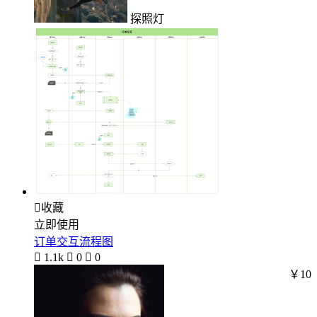
探照灯

收藏
立即使用
订单交互流程图

1.1k

0

0
￥10