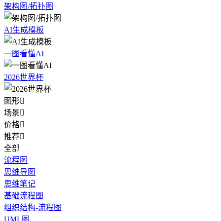
架构图/拓扑图
AI生成模板
一图看懂AI
2026世界杯
图形

场景

价格

推荐

全部
流程图
思维导图
思维笔记
基础流程图
组织结构-流程图
UML图