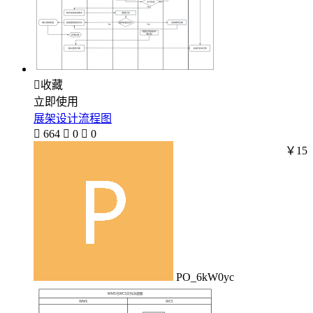

收藏
立即使用
展架设计流程图

664

0

0
￥15
PO_6kW0yc