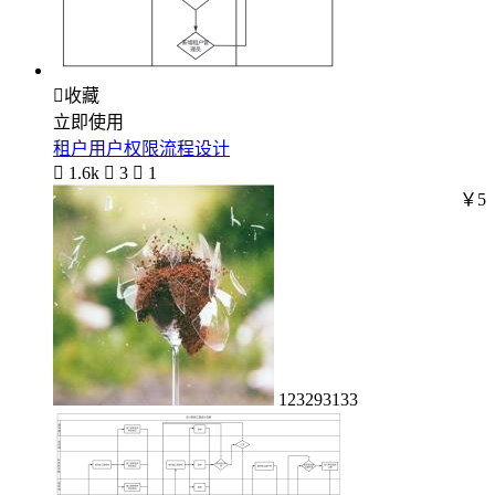

收藏
立即使用
租户用户权限流程设计

1.6k

3

1
￥5
123293133