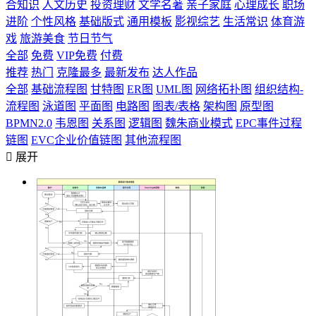
合知识
人文历史
投资理财
文学名著
亲子家庭
心理成长
职场
进阶
个性风格
基础版式
通用模板
影视综艺
生活常识
体育游
戏
旅游美食
节日节气
全部
免费
VIP免费
付费
推荐
热门
克隆最多
最新发布
达人作品
全部
基础流程图
甘特图
ER图
UML图
网络拓扑图
组织结构-
流程图
泳道图
平面图
电路图
图表/表格
架构图
原型图
BPMN2.0
韦恩图
关系图
逻辑图
魏朱商业模式
EPC事件过程
链图
EVC企业价值链图
其他流程图

展开