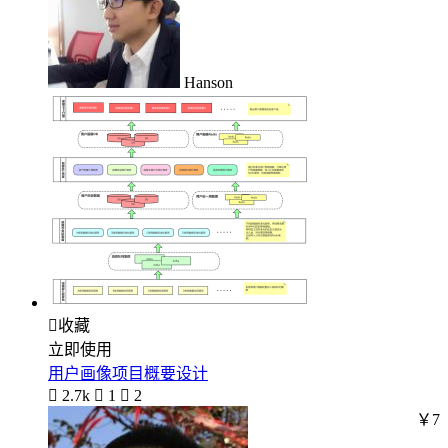
Hanson

收藏
立即使用
用户画像项目概要设计

2.7k

1

2
￥7