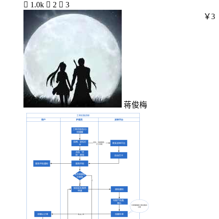

1.0k

2

3
￥3
蒋俊梅